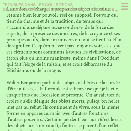
TROUBLES DANS
LES COLLECTIONS
Présentation
La notion de ‘charge’ à propos des objets africains
OBJETS ET PATRIMOINES DES GRASSFIELDS : AU-DELÀ DE LA MATIÈRE… EN QUÊTE DE CHAIR
résume bien leur pouvoir réel ou supposé. Pouvoir qui
tient du charme et de la tradition, du temps qui
En débat
s’accumule, se dépose ou se condense, de la force des
esprits, de la présence des ancêtres, de la croyance et ses
À propos
principes actifs, dans un univers où tout se tient à défaut
de signifier. Ce qu’on ne veut pas toujours voir, c’est que
ces éléments sont communs à toutes les civilisations, de
façon plus ou moins manifeste, même dans l’Occident
qui fait l’éloge de la raison, et se croit débarrassé du
fétichisme, ou de la magie.
N. 09
THE NEXT SHOT OF
Walter Benjamin parlait des objets « libérés de la corvée
RESTITUTION: SCENES FROM
MOZAMBIQUE
d’être utiles », et la formule est si heureuse que je la cite
chaque fois que l’occasion se présente. On aurait tort de
croire qu’elle désigne des objets morts, puisqu’on ne les
met pas au rebut. Ils continuent de vivre, sous la même
N. 08
forme en apparence, mais avec d’autres fonctions,
LE MUSÉE DYNAMIQUE.
THÉÂTRE DE LA
d’autres pouvoirs. Certains perdent leur aura (c’est le cas
DÉCOLONISATION
des objets liés à un rituel), d’autres se parent d’un reflet