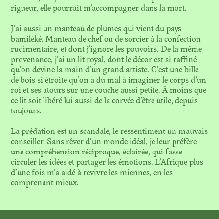
rigueur, elle pourrait m’accompagner dans la mort.
N. 03
L’INSTITUT FICTIONNEL
J’ai aussi un manteau de plumes qui vient du pays
D’AFRIQUE NOIRE
bamiléké. Manteau de chef ou de sorcier à la confection
rudimentaire, et dont j’ignore les pouvoirs. De la même
provenance, j’ai un lit royal, dont le décor est si raffiné
qu’on devine la main d’un grand artiste. C’est une bille
N. 02
LES SURVIVANCES
de bois si étroite qu’on a du mal à imaginer le corps d’un
TOXIQUES DES
roi et ses atours sur une couche aussi petite. À moins que
COLLECTIONS COLONIALES
ce lit soit libéré lui aussi de la corvée d’être utile, depuis
toujours.
La prédation est un scandale, le ressentiment un mauvais
N. 01
LA VIE MÉTAPHORIQUE
conseiller. Sans rêver d’un monde idéal, je leur préfère
DES OBJETS D'ART
une compréhension réciproque, éclairée, qui fasse
circuler les idées et partager les émotions. L’Afrique plus
d’une fois m’a aidé à revivre les miennes, en les
comprenant mieux.