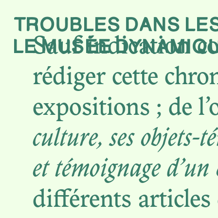
TROUBLES DANS
LE
Présentati
LE MUSÉE DYNAMIQU
Sauf indication co
rédiger cette chro
expositions ; de
En débat
culture, ses objets-t
et témoignage d’un 
À propos
différents article