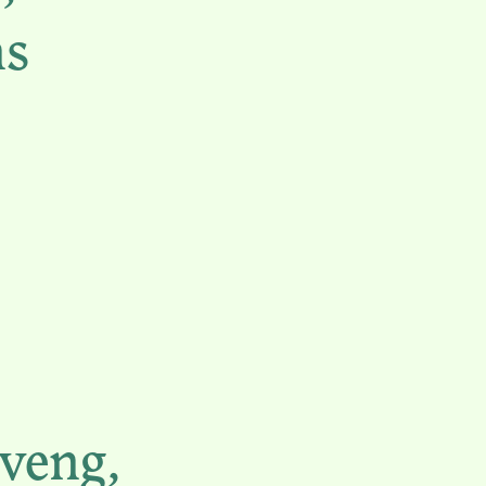
ns
OINES
AU-DELÀ
 QUÊTE
Mveng,