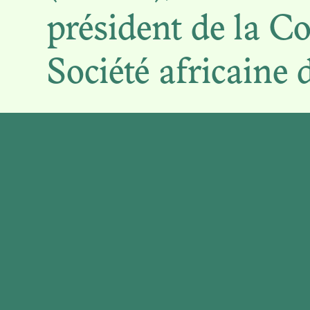
président de la C
Société africaine 
Commissaires adjoi
conservateur du 
Jacqueline Delange
africaines du mu