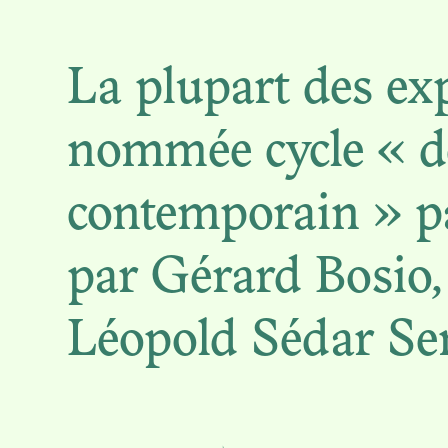
La plupart des ex
nommée cycle « de
TH
contemporain » p
RESTIT
par Gérard Bosio, 
Léopold Sédar Se