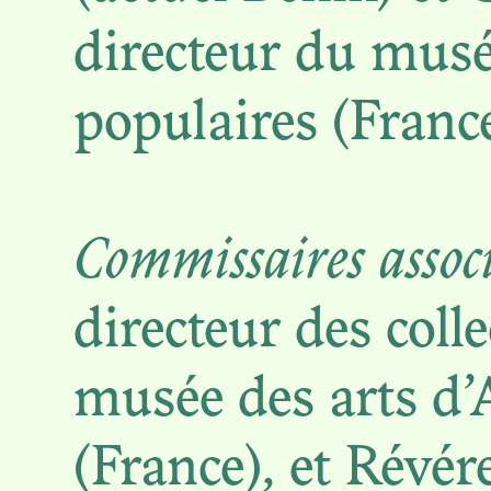
directeur du musée
populaires (France
OBJE
Commissaires assoc
DES GR
directeur des coll
DE LA
musée des arts d’
(France), et Révé