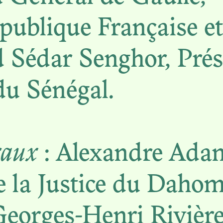
AU SEUIL DE L
épublique Française et
CONSERVATIO
 Sédar Senghor, Prés
du Sénégal.
N. 06
raux
: Alexandre Adan
HOTOTHÈQU
e la Justice du Daho
IALES EN HÉ
Georges-Henri Rivière