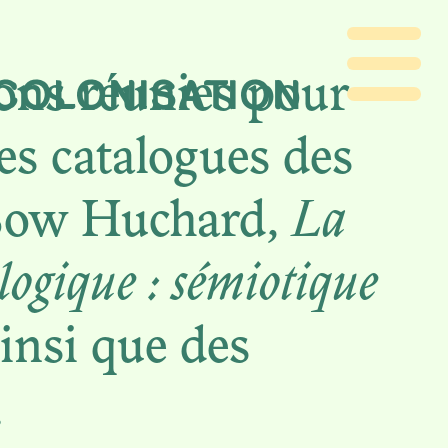
ÉCOLONISATION
ions réunies pour
es catalogues des
 Sow Huchard,
La
ologique : sémiotique
insi que des
.