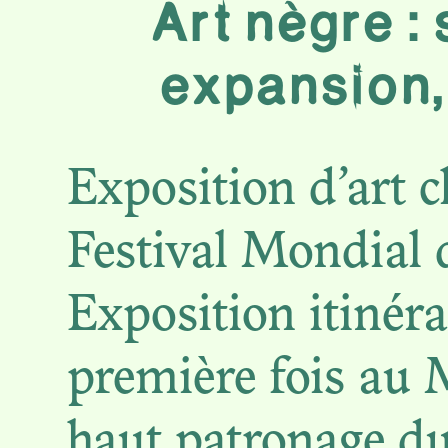
Art nègre :
expansion
LE 
Exposition d’art 
D
Festival Mondial 
Exposition itinéra
première fois au
haut patronage du