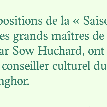
positions de la « Sai
N. 09
s grands maîtres de l
E NEXT SHOT
ar Sow Huchard, ont 
UTION: SCEN
conseiller culturel d
MOZAMBIQUE
nghor.