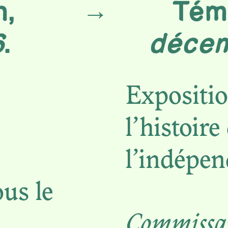
n,
Tém
→
6
.
décem
QUE.
A
Expositio
ON
l’histoire
l’indépen
us le
Commissa