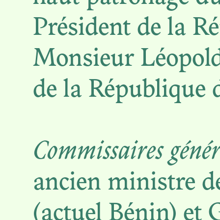
Président de la R
Monsieur Léopold
de la République 
Commissaires géné
P
ancien ministre d
COLON
(actuel Bénin) et 