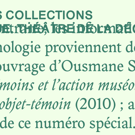
S COLLECTIONS
on
E. THÉÂTRE DE LA D
ntraire, les informat
nologie proviennent d
 l’ouvrage d’Ousmane
émoins et l’action musé
objet-témoin
(2010) ; a
s de ce numéro spécial