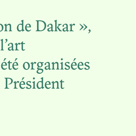
son de Dakar »,
’art
 OF
été organisées
ES FROM
u Président