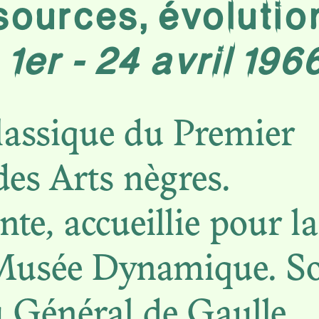
 sources, évolutio
N. 08
,
1er - 24 avril 196
MUSÉE DYNAMI
THÉÂTRE DE L
classique du Premier
ÉCOLONISATI
des Arts nègres.
nte, accueillie pour la
 Musée Dynamique. So
N. 07
 Général de Gaulle,