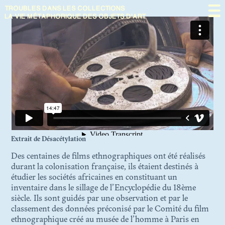
TROUBLES DANS
LES COLLECTIONS
Présentation
LA VIE MÉTAPHORIQUE DES OBJETS D'ART
En débat
À propos
N. 09
Extrait de Désacétylation
THE NEXT SHOT OF
Des centaines de films ethnographiques ont été réalisés
RESTITUTION: SCENES FROM
durant la colonisation française, ils étaient destinés à
MOZAMBIQUE
étudier les sociétés africaines en constituant un
inventaire dans le sillage de l’Encyclopédie du 18ème
siècle. Ils sont guidés par une observation et par le
N. 08
classement des données préconisé par le Comité du film
LE MUSÉE DYNAMIQUE.
ethnographique créé au musée de l’homme à Paris en
THÉÂTRE DE LA