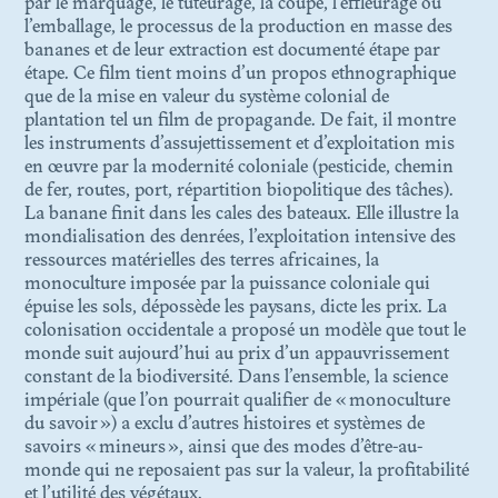
EN HÉRITER
par le marquage, le tuteurage, la coupe, l’effleurage ou
l’emballage, le processus de la production en masse des
bananes et de leur extraction est documenté étape par
étape. Ce film tient moins d’un propos ethnographique
N. 03
L’INSTITUT FICTIONNEL
que de la mise en valeur du système colonial de
D’AFRIQUE NOIRE
plantation tel un film de propagande. De fait, il montre
les instruments d’assujettissement et d’exploitation mis
en œuvre par la modernité coloniale (pesticide, chemin
de fer, routes, port, répartition biopolitique des tâches).
N. 02
LES SURVIVANCES
La banane finit dans les cales des bateaux. Elle illustre la
TOXIQUES DES
mondialisation des denrées, l’exploitation intensive des
COLLECTIONS COLONIALES
ressources matérielles des terres africaines, la
monoculture imposée par la puissance coloniale qui
épuise les sols, dépossède les paysans, dicte les prix. La
colonisation occidentale a proposé un modèle que tout le
N. 01
LA VIE MÉTAPHORIQUE
monde suit aujourd’hui au prix d’un appauvrissement
DES OBJETS D'ART
constant de la biodiversité. Dans l’ensemble, la science
impériale (que l’on pourrait qualifier de « monoculture
du savoir ») a exclu d’autres histoires et systèmes de
savoirs « mineurs », ainsi que des modes d’être-au-
monde qui ne reposaient pas sur la valeur, la profitabilité
et l’utilité des végétaux.