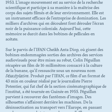
1953. L’image mouvement est au service de la recherche
DÉCOLONISATION
scientifique et participe à sa manière à la maîtrise des
corps des sujets filmés et de leur environnement. Elle est
un instrument efficace de l’entreprise de domination. Les
N. 07
milliers d’archives qui en découlent font dérouler l’écran
AU SEUIL DE LA
noir de la puissance coloniale. Aujourd’hui, cette
CONSERVATION
mémoire se durcit dans les bobines de pellicules en
acétate.
N. 06
Sur le parvis de l’IFAN Cheikh Anta Diop, où gisent des
PHOTOTHÈQUES
bobines endommagées sorties des archives des services
COLONIALES EN HÉRITAGE
audiovisuels pour être mises au rebut, Colin Péguillan
récupère un film de 16 millimètres consacré à la culture
de la banane, qu’il ressuscite sous un nouveau nom
N. 05
Désacétylation
. Produit par l’IFAN, ce film d’un format de
OBJETS ET PATRIMOINES
43 min en couleur réalisé par le journaliste Pierre
DES GRASSFIELDS : AU-DELÀ
DE LA MATIÈRE… EN QUÊTE
Potentier, qui fut chef de la section cinématographique de
DE CHAIR
l’institut, a été tournée en Guinée en 1955. Péguillan
parvient à recouvrer des fantômes d’images. Des
silhouettes s’affairent derrière les machines. De la
désinsectisation au transport vers l’Europe, en passant
N. 04