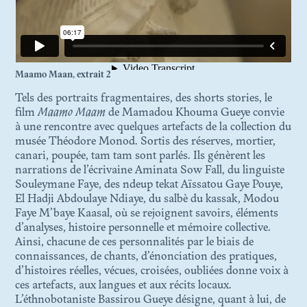
DÉCOLONISATION
N. 07
AU SEUIL DE LA
Maamo Maan, extrait 2
CONSERVATION
Tels des portraits fragmentaires, des shorts stories, le
film
Maamo Maam
de Mamadou Khouma Gueye convie
N. 06
à une rencontre avec quelques artefacts de la collection du
PHOTOTHÈQUES
musée Théodore Monod. Sortis des réserves, mortier,
COLONIALES EN HÉRITAGE
canari, poupée, tam tam sont parlés. Ils génèrent les
narrations de l’écrivaine Aminata Sow Fall, du linguiste
Souleymane Faye, des ndeup tekat Aïssatou Gaye Pouye,
N. 05
El Hadji Abdoulaye Ndiaye, du salbè du kassak, Modou
OBJETS ET PATRIMOINES
Faye M’baye Kaasal, où se rejoignent savoirs, éléments
DES GRASSFIELDS : AU-DELÀ
d’analyses, histoire personnelle et mémoire collective.
DE LA MATIÈRE… EN QUÊTE
Ainsi, chacune de ces personnalités par le biais de
DE CHAIR
connaissances, de chants, d’énonciation des pratiques,
d’histoires réelles, vécues, croisées, oubliées donne voix à
ces artefacts, aux langues et aux récits locaux.
N. 04
L’éthnobotaniste Bassirou Gueye désigne, quant à lui, de