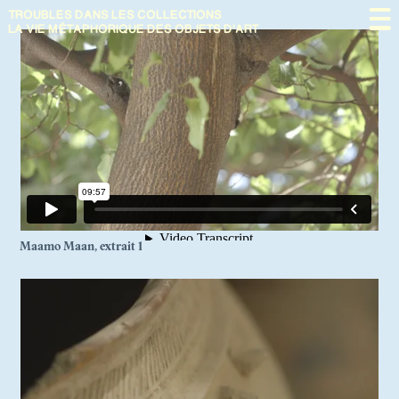
TROUBLES DANS
LES COLLECTIONS
Présentation
LA VIE MÉTAPHORIQUE DES OBJETS D'ART
En débat
À propos
N. 09
Maamo Maan, extrait 1
THE NEXT SHOT OF
RESTITUTION: SCENES FROM
MOZAMBIQUE
N. 08
LE MUSÉE DYNAMIQUE.
THÉÂTRE DE LA