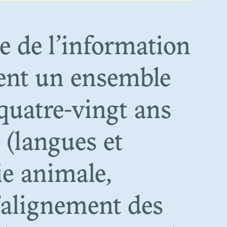
e de l’information
ent un ensemble
 OF
quatre-vingt ans
ES FROM
 (langues et
ie animale,
L’alignement des