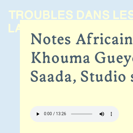
TROUBLES DANS
LE
Présentati
LA VIE MÉTAPHORIQ
Notes Africain
Khouma Gueye,
Saada, Studio 
En débat
À propos