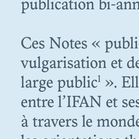
publication bi-ann
Ces Notes « publie
vulgarisation et d
1
large public
». Ell
entre l’IFAN et s
P
à travers le mond
COLON