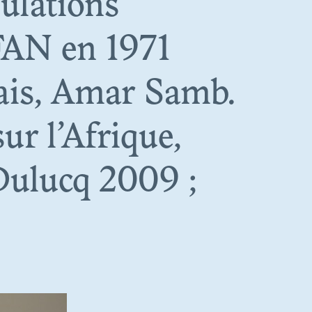
mulations
IFAN en 1971
lais, Amar Samb.
ur l’Afrique,
OINES
Dulucq 2009 ;
AU-DELÀ
 QUÊTE