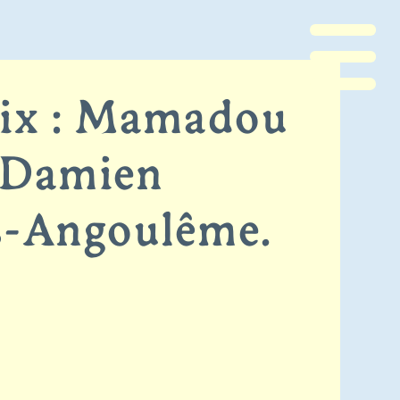
voix : Mamadou
 Damien
rs-Angoulême.