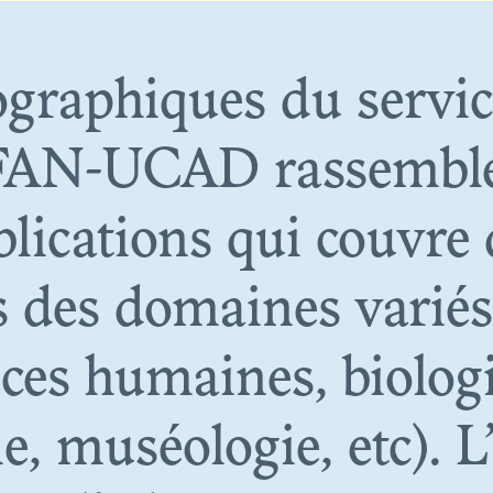
ographiques du servic
N. 09
l’IFAN-UCAD rassembl
E NEXT SHOT
blications qui couvre 
UTION: SCEN
s des domaines variés
MOZAMBIQUE
ences humaines, biolog
e, muséologie, etc). 