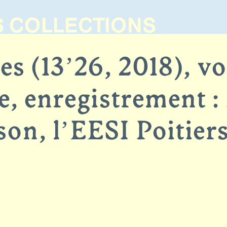
S COLLECTIONS
on
UE DES OBJETS D'ART
es (13’26, 2018), 
 enregistrement :
son, l’EESI Poitie