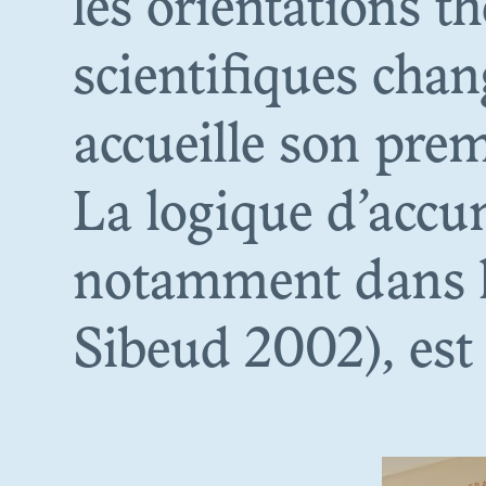
les orientations t
scientifiques cha
accueille son pre
La logique d’accum
OBJE
notamment dans le
DES GR
Sibeud 2002), est
DE LA