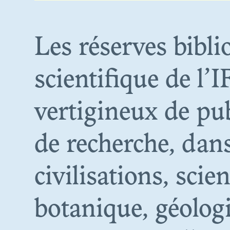
Les réserves bibli
scientifique de 
TH
vertigineux de pu
RESTIT
de recherche, dan
civilisations, sci
botanique, géologi