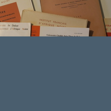
N. 04
EN HÉRITER
N. 03