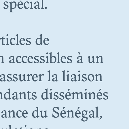
spécial.
A
N
ticles de
n accessibles à un
assurer la liaison
ndants disséminés
ES
dance du Sénégal,
RITAGE