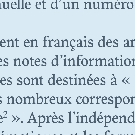
uelle et d’un numéro 
AU SEUIL DE L
CONSERVATIO
nt en français des ar
es notes d’informatio
es sont destinées à « 
N. 06
es nombreux correspo
HOTOTHÈQU
2
e
». Après l’indépen
IALES EN HÉ