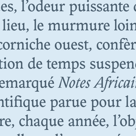
es, l’odeur puissante 
N. 08
lieu, le murmure loin
MUSÉE DYNAMI
corniche ouest, confèr
THÉÂTRE DE L
ion de temps suspen
ÉCOLONISATI
i remarqué
Notes Africai
ntifique parue pour l
re, chaque année, l’ob
N. 07