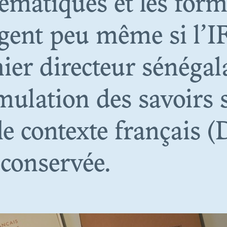
hématiques et les for
ngent peu même si l’
mier directeur sénéga
N. 05
ulation des savoirs s
TS ET PATRIM
 contexte français (
ASSFIELDS : 
 conservée.
 MATIÈRE… EN
DE CHAIR