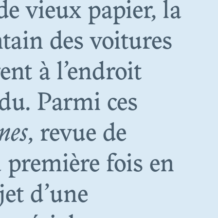
de vieux papier, la
tain des voitures
QUE.
ent à l’endroit
A
du. Parmi ces
ON
nes
, revue de
a première fois en
jet d’une