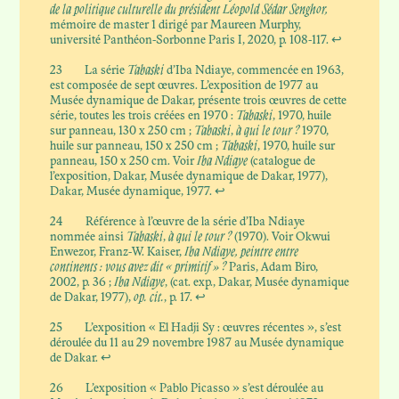
de la politique culturelle du président Léopold Sédar Senghor,
mémoire de master 1 dirigé par Maureen Murphy,
université Panthéon-Sorbonne Paris I, 2020, p. 108-117.
↩
23
La série
Tabaski
d’Iba Ndiaye, commencée en 1963,
est composée de sept œuvres. L’exposition de 1977 au
Musée dynamique de Dakar, présente trois œuvres de cette
série, toutes les trois créées en 1970 :
Tabaski
, 1970, huile
sur panneau, 130 x 250 cm
;
Tabaski
,
à qui le tour ?
1970,
huile sur panneau, 150 x 250 cm
;
Tabaski
, 1970, huile sur
panneau, 150 x 250 cm. Voir
Iba Ndiaye
(catalogue de
l’exposition, Dakar, Musée dynamique de Dakar, 1977),
Dakar, Musée dynamique, 1977.
↩
24
Référence à l’œuvre de la série d’Iba Ndiaye
nommée ainsi
Tabaski
,
à qui le tour ?
(1970). Voir Okwui
Enwezor, Franz-W. Kaiser,
Iba Ndiaye, peintre entre
continents : vous avez dit « primitif » ?
Paris, Adam Biro,
2002, p. 36 ;
Iba Ndiaye
, (cat. exp., Dakar, Musée dynamique
de Dakar, 1977),
op. cit.
, p. 17.
↩
25
L’exposition « El Hadji Sy : œuvres récentes », s’est
déroulée du 11 au 29 novembre 1987 au Musée dynamique
de Dakar.
↩
26
L’exposition « Pablo Picasso » s’est déroulée au