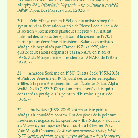
Mamadou Diouf dans Mamadou Diouf et Maureen
Murphy (éd.),
Déborder la Négritude. Arts, politique et société à
Dakar
, Dijon, Les Presses du réel, 2020.
↩
20
Zulu Mbaye (né en 1954) est un artiste sénégalais
ayant suivi sa formation auprès de Pierre Lods au sein de
la section « Recherches plastiques nègres » à l’Institut
national des arts du Sénégal durant la décennie 1970. Il
participe aux deuxième et troisième Salons des artistes
sénégalais organisés par l’État en 1974 et 1975, ainsi
qu’aux deux salons organisés par l’ANAPS en 1985 et
1986. Zulu Mbaye a été le président de l’ANAPS de 1987 à
1989.
↩
21
Amadou Seck (né en 1950), Diatta Seck (1953-2015)
et Philippe Sène (né en 1945) sont des artistes sénégalais
affiliés à la première génération de l’École de Dakar. Alpha
Walid Diallo (1927-2000) est un artiste sénégalais qui a
consacré sa pratique à la peinture d’histoire à partir de
1966.
↩
22
Iba Ndiaye (1928-2008) est un artiste peintre
sénégalais considéré comme l’un des pères de la peinture
moderne sénégalaise. L’exposition « Iba Ndiaye » a eu lieu
au Musée dynamique de Dakar du 4 au 18 février 1977.
Voir Magali Ohouens,
Le Musée dynamique de Dakar, 1966-
1977. Genèse, création, et arts « négro-africains » dans le contexte