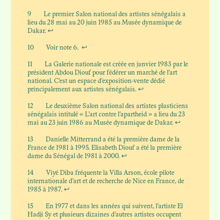
9
Le premier Salon national des artistes sénégalais a
lieu du 28 mai au 20 juin 1985 au Musée dynamique de
Dakar.
↩
10
Voir note 6.
↩
11
La Galerie nationale est créée en janvier 1983 par le
président Abdou Diouf pour fédérer un marché de l’art
national. C’est un espace d’exposition-vente dédié
principalement aux artistes sénégalais.
↩
12
Le deuxième Salon national des artistes plasticiens
sénégalais intitulé « L’art contre l’apartheid » a lieu du 23
mai au 23 juin 1986 au Musée dynamique de Dakar.
↩
13
Danielle Mitterrand a été la première dame de la
France de 1981 à 1995. Elisabeth Diouf a été la première
dame du Sénégal de 1981 à 2000.
↩
14
Viyé Diba fréquente la Villa Arson, école pilote
internationale d’art et de recherche de Nice en France, de
1985 à 1987.
↩
15
En 1977 et dans les années qui suivent, l’artiste El
Hadji Sy et plusieurs dizaines d’autres artistes occupent