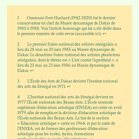
1
Ousmane Sow Huchard (1942-2020) fut le dernier
conservateur en chef du Musée dynamique de Dakar de
1983 à 1988. Voir l’article hommage qui lui a été dédié dans
le premier numéro de cette revue (accessible
ici
).
↩
2
Le premier Salon national des artistes sénégalais a
lieu du 28 mai au 20 juin 1985 au Musée dynamique de
Dakar. Le deuxième Salon national des artistes plasticiens
sénégalais, dont le thème est « L’art contre l’apartheid », a
lieu du 23 mai au 23 juin 1986 au Musée dynamique de
Dakar.
↩
3
L’École des Arts de Dakar devient l’Institut national
des arts du Sénégal en 1971.
↩
4
L’Institut national des arts du Sénégal devient en
1977 l’École nationale des Beaux-Arts. L’École normale
supérieure d’éducation artistique (ENSEA) est créée en avril
1979 afin de remplacer la division d’éducation artistique de
l’École nationale des Beaux-Arts. Le but de la section
« Éducation artistique » créée en 1964, et par la suite de
l’ENSEA, est de former des professeurs d’éducation
artistique pour les écoles, lycées, formations