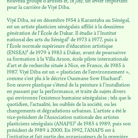
nouveau groupe d’artistes et,
in fine
, un levier important
pour la carrière de Viyé Diba.
Viyé Diba, né en décembre 1954 à Karantaba au Sénégal,
est un artiste plasticien sénégalais affilié à la deuxième
génération de l’École de Dakar. Il étudie à l’Institut
3
national des arts du Sénégal
de 1973 à 1977, puis à
l’École normale supérieure d’éducation artistique
4
(ENSEA)
de 1979 à 1983 à Dakar, avant de poursuivre
sa formation à la Villa Arson, école pilote internationale
d’art et de recherche située à Nice, en France, de 1985 à
1987. Viyé Diba est un « plasticien de l’environnement »,
5
comme s’est plu à le décrire Ousmane Sow Huchard
.
Son œuvre plastique s’étend de la peinture à l’installation
en passant par la performance, et traite de sujets divers
qui environne l’existence humaine sénégalaise ; tels que le
quotidien, l’actualité, les oubliés de la société, ou les
changements et dégradations urbaines. L’artiste a été le
vice-président de l’Association nationale des artistes
N. 09
6
plasticiens sénégalais (ANAPS)
de 1985 à 1989, puis son
THE NEXT SHOT OF
président de 1989 à 2000. En 1992, l’ANAPS est à
RESTITUTION: SCENES FROM
l’initiative et fait partie des organisateurs de la première