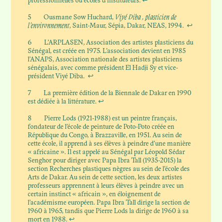
professionnelles ou écoles d’instituteurs.
↩
5
Ousmane Sow Huchard,
Viyé Diba , plasticien de
l’environnement
, Saint-Maur, Sépia, Dakar, NEAS, 1994.
↩
6
L’ARPLASEN, Association des artistes plasticiens du
Sénégal, est créée en 1975. L’association devient en 1985
l’ANAPS, Association nationale des artistes plasticiens
sénégalais, avec comme président El Hadji Sy et vice-
président Viyé Diba.
↩
7
La première édition de la Biennale de Dakar en 1990
est dédiée à la littérature.
↩
8
Pierre Lods (1921-1988) est un peintre français,
fondateur de l’école de peinture de Poto-Poto créée en
République du Congo, à Brazzaville, en 1951. Au sein de
cette école, il apprend à ses élèves à peindre d’une manière
« africaine ». Il est appelé au Sénégal par Léopold Sédar
Senghor pour diriger avec Papa Ibra Tall (1935-2015) la
section Recherches plastiques nègres au sein de l’école des
Arts de Dakar. Au sein de cette section, les deux artistes
professeurs apprennent à leurs élèves à peindre avec un
certain instinct « africain », en éloignement de
l’académisme européen. Papa Ibra Tall dirige la section de
1960 à 1965, tandis que Pierre Lods la dirige de 1960 à sa
mort en 1988.
↩