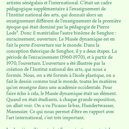
DES GRASSFIELDS : AU-DELÀ
artistes sénégalais et l’international. C’était un cadre
DE LA MATIÈRE… EN QUÊTE
pédagogique supplémentaire à l’enseignement de
DE CHAIR
l’Institut national des arts, qui donnait alors un
enseignement différent de l’enseignement de la première
époque qui était dominé par la pédagogie de Pierre
N. 04
8
Lods
. Donc il matérialise l’autre binôme de Senghor :
EN HÉRITER
enracinement, ouverture. Le Musée dynamique est en
fait la porte d’ouverture sur le monde. Dans la
conception théorique de Senghor, il y a deux étapes. La
N. 03
période de l’enracinement (1960-1970), et à partir de
L’INSTITUT FICTIONNEL
1970, l’ouverture. L’ouverture a été illustrée par la
D’AFRIQUE NOIRE
création de l’Institut national des arts, qui nous a
formés. Nous, on a été formés à l’école plastique, on a
fait le dessin comme tout le monde, toutes les matières
N. 02
qu’on enseigne dans une académie occidentale. Pour
LES SURVIVANCES
faire écho à cela, le Musée dynamique était un élément.
TOXIQUES DES
Quand on était étudiants, à chaque grande exposition,
COLLECTIONS COLONIALES
on allait voir. On a vu Picasso là-bas, Hundertwasser,
Manessier. Ce qui nous permet d’être en rapport avec
l’art international, c’est très important.
N. 01
LA VIE MÉTAPHORIQUE