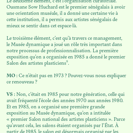
Le deuxième élément, c’est l’organisation curatoriale.
DES OBJETS D'ART
Ousmane Sow Huchard est le premier sénégalais à avoir
une orientation muséale, il a donné une certaine vie à
cette institution, il a permis aux artistes sénégalais de
mieux se sentir dans cet espace-là.
Le troisième élément, c’est qu’à travers ce management,
le Musée dynamique a joué un rôle très important dans
notre processus de professionnalisation. La première
exposition qu’on a organisée en 1985 a donné le premier
9
Salon des artistes plasticiens
.
MO :
Ce n’était pas en 1973 ? Pouvez-vous nous expliquer
ce renouveau ?
VS :
Non, c’était en 1985 pour notre génération, celle qui
avait fréquenté l’école des années 1970 aux années 1980.
Et en 1985, on a organisé une première grande
exposition au Musée dynamique, qu’on a intitulée
« premier Salon national des artistes plasticiens ». Parce
qu’avant cela, les salons étaient organisés par l’État. À
partir de 1985, le salon est désormais organisé par les