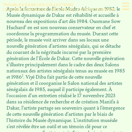
TROUBLES DANS
LES COLLECTIONS
Présentation
Après la fermeture de l’école Mudra Afrique en 1982, le
LE MUSÉE DYNAMIQUE. THÉÂTRE DE LA DÉCOLONISATION
Musée dynamique de Dakar est réhabilité et accueille à
nouveau des expositions d’art dès 1984. Ousmane Sow
En débat
1
Huchard
en est son nouveau conservateur en chef et
coordonne la programmation du musée. Durant cette
À propos
période, le musée voit arriver dans ses locaux une
nouvelle génération d’artistes sénégalais, qui se détache
du courant de la négritude incarné par la première
génération de l’École de Dakar. Cette nouvelle génération
s’illustre principalement dans le cadre des deux Salons
nationaux des artistes sénégalais tenus au musée en 1985
2
et 1986
. Viyé Diba fait partie de cette nouvelle
génération et il coorganise le Salon national des artistes
sénégalais de 1985, auquel il participe également. À
l’occasion d’un entretien réalisé le 17 novembre 2023
dans sa résidence de recherche et de création Manifa à
Dakar, l’artiste partage ses souvenirs quant à l’émergence
de cette nouvelle génération d’artistes par le biais de
l’histoire du Musée dynamique. L’institution muséale
s’est révélée être un outil et un témoin clé pour ce