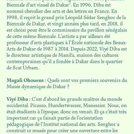
MOZAMBIQUE
7
Biennale d’art visuel de Dakar
. En 1996, Diba est
nommé chevalier des arts et des lettres en France. En
1998, il reçoit le grand prix Léopold Sédar Senghor de la
N. 08
Biennale de Dakar, et vingt années plus tard, en 2018, il
LE MUSÉE DYNAMIQUE.
est choisi pour être le commissaire du pavillon sénégalais
THÉÂTRE DE LA
de cette même Biennale. L’artiste a par ailleurs été
DÉCOLONISATION
professeur d’arts plastiques à l’École nationale des Beaux-
Arts de Dakar de 1987 à 2014. Depuis 2022, Viyé Diba est
le directeur artistique de Manifa, maison des cultures
N. 07
contemporaines qu’il a fondée à Dakar dans le quartier
AU SEUIL DE LA
de Scat Urbam.
CONSERVATION
Magali Ohouens :
Quels sont vos premiers souvenirs du
Musée dynamique de Dakar ?
N. 06
PHOTOTHÈQUES
Viyé Diba :
C’est d’abord les grands maîtres du monde
COLONIALES EN HÉRITAGE
occidental. Picasso, Hundertwasser, Manessier. Nous, on
était étudiants à l’époque, donc on venait. Et ça c’était très
important car ça faisait partie de l’orientation
N. 05
pédagogique de l’Institut national des arts. Senghor a
OBJETS ET PATRIMOINES
construit ce musée pour créer une ouverture entre les