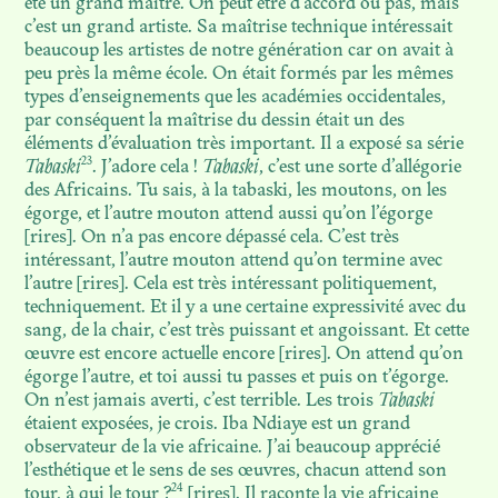
été un grand maître. On peut être d’accord ou pas, mais
c’est un grand artiste. Sa maîtrise technique intéressait
beaucoup les artistes de notre génération car on avait à
peu près la même école. On était formés par les mêmes
types d’enseignements que les académies occidentales,
par conséquent la maîtrise du dessin était un des
éléments d’évaluation très important. Il a exposé sa série
23
Tabaski
. J’adore cela !
Tabaski
, c’est une sorte d’allégorie
des Africains. Tu sais, à la tabaski, les moutons, on les
égorge, et l’autre mouton attend aussi qu’on l’égorge
[rires]. On n’a pas encore dépassé cela. C’est très
intéressant, l’autre mouton attend qu’on termine avec
l’autre [rires]. Cela est très intéressant politiquement,
techniquement. Et il y a une certaine expressivité avec du
sang, de la chair, c’est très puissant et angoissant. Et cette
œuvre est encore actuelle encore [rires]. On attend qu’on
égorge l’autre, et toi aussi tu passes et puis on t’égorge.
On n’est jamais averti, c’est terrible. Les trois
Tabaski
étaient exposées, je crois. Iba Ndiaye est un grand
observateur de la vie africaine. J’ai beaucoup apprécié
l’esthétique et le sens de ses œuvres, chacun attend son
24
tour, à qui le tour ?
[rires]. Il raconte la vie africaine