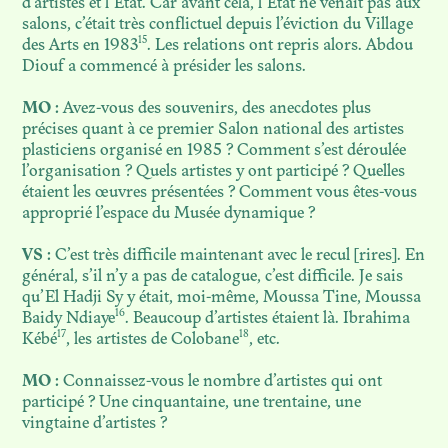
d’artistes et l’État. Car avant cela, l’État ne venait pas aux
salons, c’était très conflictuel depuis l’éviction du Village
15
des Arts en 1983
. Les relations ont repris alors. Abdou
Diouf a commencé à présider les salons.
MO :
Avez-vous des souvenirs, des anecdotes plus
précises quant à ce premier Salon national des artistes
plasticiens organisé en 1985 ? Comment s’est déroulée
l’organisation ? Quels artistes y ont participé ? Quelles
étaient les œuvres présentées ? Comment vous êtes-vous
approprié l’espace du Musée dynamique ?
VS :
C’est très difficile maintenant avec le recul [rires]. En
général, s’il n’y a pas de catalogue, c’est difficile. Je sais
qu’El Hadji Sy y était, moi-même, Moussa Tine, Moussa
16
Baidy Ndiaye
. Beaucoup d’artistes étaient là. Ibrahima
17
18
Kébé
, les artistes de Colobane
, etc.
MO :
Connaissez-vous le nombre d’artistes qui ont
participé ? Une cinquantaine, une trentaine, une
vingtaine d’artistes ?