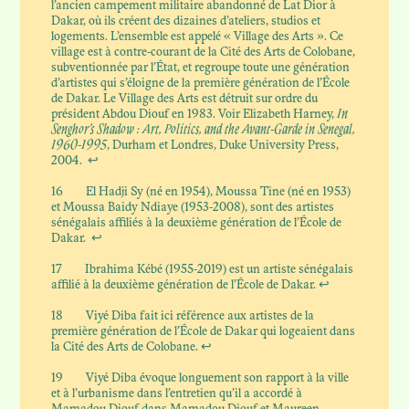
l’ancien campement militaire abandonné de Lat Dior à
Dakar, où ils créent des dizaines d’ateliers, studios et
logements. L’ensemble est appelé « Village des Arts ». Ce
village est à contre-courant de la Cité des Arts de Colobane,
subventionnée par l’État, et regroupe toute une génération
d’artistes qui s’éloigne de la première génération de l’École
de Dakar. Le Village des Arts est détruit sur ordre du
président Abdou Diouf en 1983. Voir Elizabeth Harney,
In
Senghor’s Shadow : Art, Politics, and the Avant-Garde in Senegal,
1960-1995
, Durham et Londres, Duke University Press,
2004.
↩
16
El Hadji Sy (né en 1954), Moussa Tine (né en 1953)
et Moussa Baidy Ndiaye (1953-2008), sont des artistes
sénégalais affiliés à la deuxième génération de l’École de
Dakar.
↩
17
Ibrahima Kébé (1955-2019) est un artiste sénégalais
affilié à la deuxième génération de l’École de Dakar.
↩
18
Viyé Diba fait ici référence aux artistes de la
première génération de l’École de Dakar qui logeaient dans
la Cité des Arts de Colobane.
↩
19
Viyé Diba évoque longuement son rapport à la ville
et à l’urbanisme dans l’entretien qu’il a accordé à