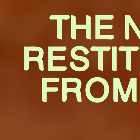
THE 
TH
RESTI
RESTIT
FROM