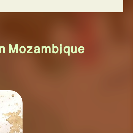
A
N
n in Mozambique
ES
RITAGE