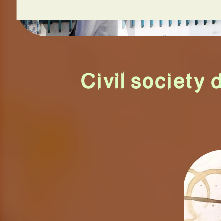
Civil society 
P
COLON