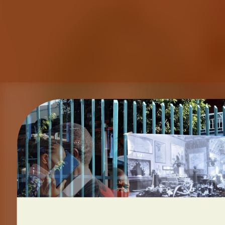
LE 
D