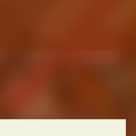
QUE.
A
ON