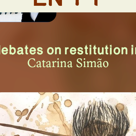
AU SEUIL DE L
CONSERVATIO
debates on restitutio
Catarina Simão
N. 06
HOTOTHÈQU
IALES EN HÉ