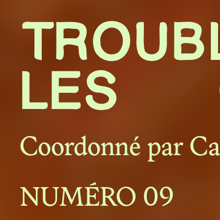
TROU
Présentati
LES C
En débat
Coordonné par
Ca
À propos
NUMÉRO
09