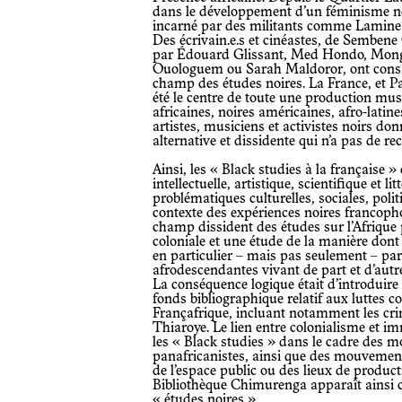
dans le développement d’un féminisme no
incarné par des militants comme Lamin
Des écrivain.e.s et cinéastes, de Sembe
par Édouard Glissant, Med Hondo, Mon
Ouologuem ou
Sarah Maldoror
, ont con
champ des études noires. La France, et Pa
été le centre de toute une production mus
africaines, noires américaines, afro-latin
artistes, musiciens et activistes noirs do
alternative et dissidente qui n’a pas de re
Ainsi, les « Black studies à la française » englobent toute une production
intellectuelle, artistique, scientifique et l
problématiques culturelles, sociales, pol
contexte des expériences noires francopho
champ dissident des études sur l’Afrique
coloniale et une étude de la manière dont
en particulier – mais pas seulement – par
afrodescendantes vivant de part et d’autre
La conséquence logique était d’introduir
fonds bibliographique relatif aux luttes con
Françafrique, incluant notamment les c
Thiaroye. Le lien entre colonialisme et i
les « Black studies » dans le cadre des m
panafricanistes, ainsi que des mouvemen
de l’espace public ou des lieux de product
Bibliothèque Chimurenga apparaît ains
« études noires ».