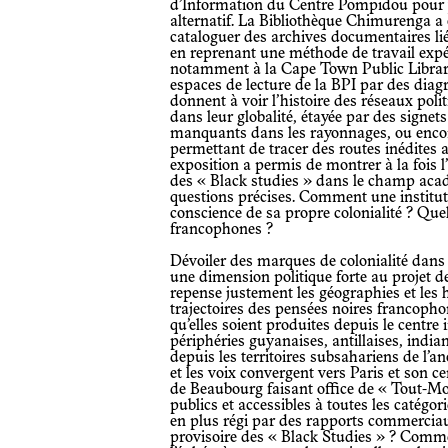
d’Information du Centre Pompidou pour y
alternatif. La Bibliothèque Chimurenga a c
cataloguer des archives documentaires li
en reprenant une méthode de travail expé
notamment à la Cape Town Public Libra
espaces de lecture de la BPI par des dia
donnent à voir l’histoire des réseaux politi
dans leur globalité, étayée par des signet
manquants dans les rayonnages, ou encore 
permettant de tracer des routes inédites a
exposition a permis de montrer à la fois l’i
des « Black studies » dans le champ aca
questions précises. Comment une institu
conscience de sa propre colonialité ? Quel
francophones ?
Dévoiler des marques de colonialité dan
une dimension politique forte au projet 
repense justement les géographies et les h
trajectoires des pensées noires francopho
qu’elles soient produites depuis le centre 
périphéries guyanaises, antillaises, indi
depuis les territoires subsahariens de l’a
et les voix convergent vers Paris et son c
de Beaubourg faisant office de « Tout-Mon
publics et accessibles à toutes les catégor
en plus régi par des rapports commercia
provisoire des « Black Studies » ? Comme