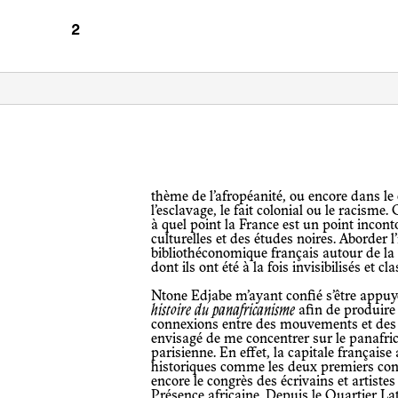
thème de l’afropéanité, ou encore dans le cadre du développement des études sur
l’esclavage, le fait colonial ou le racism
à quel point la France est un point incon
culturelles et des études noires. Aborder 
bibliothéconomique français autour de la q
dont ils ont été à la fois invisibilisés et cla
Ntone Edjabe m’ayant confié s’être app
histoire du panafricanisme
afin de produire 
connexions entre des mouvements et des fi
envisagé de me concentrer sur le panafri
parisienne. En effet, la capitale française
historiques comme les deux premiers cong
encore le congrès des écrivains et artiste
Présence africaine. Depuis le Quartier La