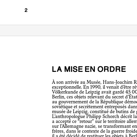
LA MISE EN ORDRE
À son arrivée au Musée, Hans-Joachim Radosuboff a dû faire face à une situation
exceptionnelle. En 1990, il venait d’être
Völkerkunde de Leipzig avait gardé 45 0
Berlin, ces objets relevant du secret d’Éta
au gouvernement de la République démoc
soviétique et secrètement entreposés dan
musée de Leipzig, constitué de butins de
L’anthropologue Philipp Schorch décrit l
a accepté ce “retour” sur le territoire all
sur l’Allemagne nazie, se transformant e
frères, dans le contexte de la guerre froid
il a été décidé de restituer les objets à B