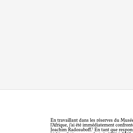
En travaillant dans les réserves du Musée ethnologique de Berlin consacrées à
l’Afrique, j’ai été immédiatement confron
1
Joachim Radosuboff.
En tant que respon