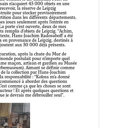
ain n’acquiert 45 000 objets en une
 recevoir, la réserve de Leipzig
struite pour stocker provisoirement
partition dans les différents départements.
ues jours seulement après l’entrée en
a porte s’est ouverte, deux de mes
ts remplis d’objets de Leipzig. “Achim,
ontexte, Hans-Joachim Radosuboff a été
 en provenance de Leipzig, destinés à
s’ajoutent aux 50 000 déjà présents.
e monde postulait pour n’importe quel
comme maçon, artisan et gardien au Musée
werbemuseum). Aimant se définir comme
r de la collection par Hans-Joachim
 la responsabilité : “Koloss m’a donné
ai commencé à aborder des questions
 C’est comme ça que les choses se sont
tructeur ! Et après quelques questions et
ue je devrais me débrouiller seul”.