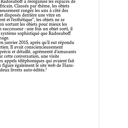
, Radosuboff a réorganisé les espaces de
ricain. Classés par thème, les objets
gneusement rangés les uns à côté des
et disposés derrière une vitre en
 et l’esthétique”, les objets ne se
en sortant les objets pour mieux les
 successeur : une fois un objet sorti, il
 le système sophistiqué que Radosuboff
chage.
n janvier 2015, après qu’il eut répondu
ien. Il avait consciencieusement
 précis et détaillé, agrémenté d’amusants
ur cette conversation, une visite
 appels téléphoniques qui avaient fait
s figure également le site web de Hans-
2
deux livrets auto-édités.