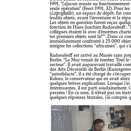
1991, “[a]ucun musée au fonctionnement s
seule opération” (Feest 1991, 32). Pour les
(
Leipzighalle
), un espace de dépôt, fut con
lesdits objets, avant l’inventaire et la ré
Les objets en question furent reçus quelq
fonction de Hans-Joachim Radosuboff : “L
collègues étaient là avec d’énormes chario
tes premiers objets sont là!””. Dans ce c
immédiatement confronté à 25 000 objets
intégrer les collections “africaines”, qui 
Radosuboff est arrivé au Musée sans préparation, après la chute du Mur de
Berlin. “Le Mur venait de tomber. Tout l
secteur”. Il avait auparavant travaillé 
des Arts Décoratifs de Berlin (Kunstge
“autodidacte”, il a été chargé de s’occupe
Koloss, le conservateur qui en avait alors
quelques brèves explications. Lorsque j’
intéressantes, il est parti soudainement.
passées ! En ce sens, il n’était pas un ins
quelques réponses brutales, j’ai compris q