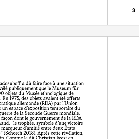
 révélé publiquement que le Museum für
00 objets du Musée ethnologique de
t. En 1975, des objets avaient été offerts
ratique allemande (RDA) par l’Union
s un espace d’exposition temporaire du
 guerre de la Seconde Guerre mondiale.
a façon dont le gouvernement de la RDA
emand, “le trophée, symbole d’une victoire
n marqueur d’amitié entre deux États
e” (Schorch 2018). Après cette révélation,
erlin. Comme le dit Christian Feest en