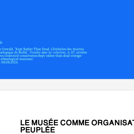
le
 Oswald, "Kept Rather Than Dead, L’évolution des réserves
ologique de Berlin",
Troubles dans les collections
, n. 07,
octobre
os/contested-conservation/kept-rather-than-dead-storage-
ns-ethnological-museum/.
e 08.08.2026
LE MUSÉE COMME ORGANISATION
PEUPLÉE