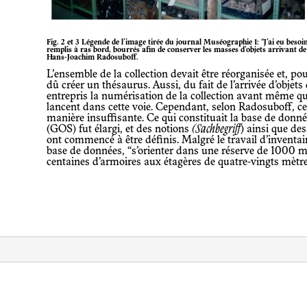
Fig. 2 et 3 Légende de l’image tirée du journal Muséographie 1: “J’ai eu besoin de les placer dans les couloirs
remplis à ras bord, bourrés afin de conserver les masses d’objets arrivant de
Hans-Joachim Radosuboff.
L’ensemble de la collection devait être réorganisée et, pour ce faire, Radosuboff a
dû créer un thésaurus. Aussi, du fait de l’arrivée d’objets
entrepris la numérisation de la collection avant même q
lancent dans cette voie. Cependant, selon Radosuboff, cel
manière insuffisante. Ce qui constituait la base de donn
(GOS) fut élargi, et des notions
(Sachbegriff
) ainsi que de
ont commencé à être définis. Malgré le travail d’inventai
base de données, “s’orienter dans une réserve de 1000 m
centaines d’armoires aux étagères de quatre-vingts mètre