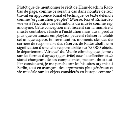
Plutôt que de mentionner le récit de Hans-Joachim Radosuboff dans les notes de
bas de page, comme ce serait le cas dans nombre de rec
travail en apparence banal et technique, ce texte défen
comme “organisation peuplée” (Morse, Rex et Richardson
vue va à l’encontre des définitions du musée comme esp
anonyme. Cette conception met l’accent sur la manière d
musée contribue, résiste à l’institution mais aussi produi
plus que certain.e.s employé.e.s peuvent réaliser la totali
cet unique espace. En revisitant les moments clés des de
carrière de responsable des réserves de Radosuboff, je m’
signification d’une telle responsabilité sur 75 000 objets
le département “Afrique” du Musée ethnologique. Je me c
sur les formes d’
agency
(agentivité)
dans
la collection et
de
statut changeant de ses composantes, passant du statut d’
Par conséquent, je me penche sur les histoires organisa
Berlin, tout en avançant des arguments plus généraux co
vie muséale sur les objets considérés en Europe comme 