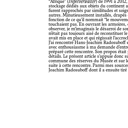
“Afrique” (
Depotverwalter
) de 1991 à 2012
stockage dédiés aux objets du continent af
furent rapprochés par similitudes et soi
autres. Minutieusement installés, drapés 
fonction de ce qu’il nommait “le mouvement
touchaient pas. En ouvrant les armoires, 
observer, je m’imaginais le désarroi de son
n’était pas toujours aisé de reconstituer
avait mis en place et qui régissait l’accro
J’ai rencontré Hans-Joachim Radosuboff e
avec enthousiasme à ma demande d’entret
préparé cette rencontre. Son propos était
détails. Le présent article s’appuie donc s
commune des réserves du Musée et sur les
suite à cette rencontre. Parmi mes source
Joachim Radosuboff dont il a ensuite tiré 