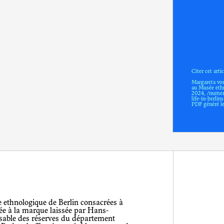
Citer cet artic
Margareta von
au Musée ethn
2024
, /numer
life-in-berli
PDF généré l
tée à la marque laissée par Hans-
sable des réserves du département