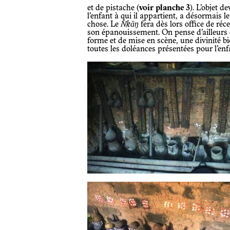
et de pistache (
voir planche 3
). L’objet d
l’enfant à qui il appartient, a désormais 
chose. Le
Nkāŋ
fera dès lors office de réc
son épanouissement. On pense d’ailleurs
forme et de mise en scène, une divinité bi
toutes les doléances présentées pour l’en