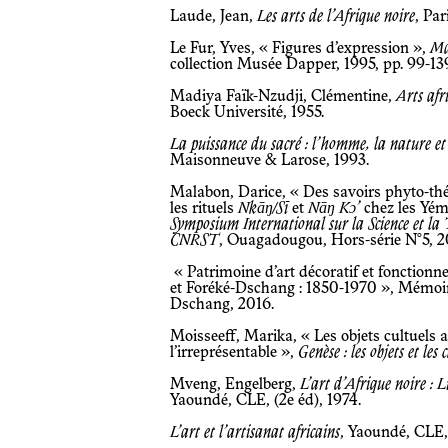
Laude, Jean,
Les arts de l’Afrique noire
, Par
Le Fur, Yves, « Figures d’expression »,
Ma
collection Musée Dapper, 1995, pp. 99-13
Madiya Faïk-Nzudji, Clémentine,
Arts afri
Boeck Université, 1955.
La puissance du sacré : l’homme, la nature et 
Maisonneuve & Larose, 1993.
Malabon, Darice, « Des savoirs phyto-thé
les rituels
Nkāŋ/Sī
et
Nāŋ Kɔ’
chez les Yé
Symposium International sur la Science et la 
CNRST
, Ouagadougou, Hors-série N°5, 20
« Patrimoine d’art décoratif et fonctionn
et Foréké-Dschang : 1850-1970 », Mémoir
Dschang, 2016.
Moisseeff, Marika, « Les objets cultuels
l’irreprésentable »,
Genèse : les objets et les 
Mveng, Engelberg,
L’art d’Afrique noire : L
Yaoundé, CLE, (2e éd), 1974.
L’art et l’artisanat africains
, Yaoundé, CLE,