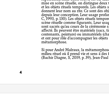
mise en scène rituelle, on distingue deux t
et les objets rituels temporels. Les objets 
donnent leur nom au rite. Ce sont des obje
depuis leur conception. Leur usage profa
C, 1993, p. 130). Les objets rituels tempo
scène rituelle comme figurants. Leur usag
sont sacrés qu’au cours de la cérémonie s
affecté. Ils peuvent être matériels (sacs,
contenants, peinture) ou immatériels (chan
et ont pour rôle d’accompagner les objets
métamorphose.
Si pour André Malraux, la métamorphose de l’objet implique son extraction du
milieu rituel où il prend vie et sens à des
(Bachir Diagne, S, 2019, p. 39), Jean-Pau