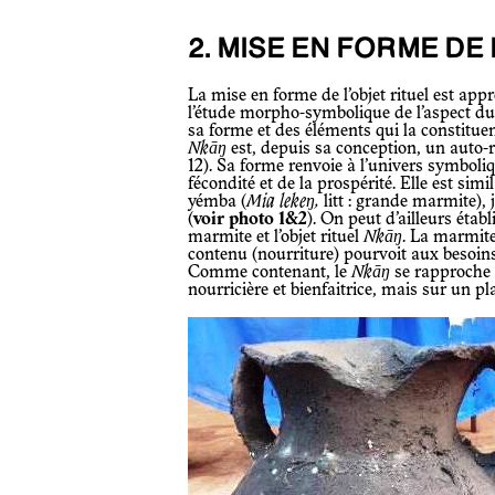
2. MISE EN FORME DE
La mise en forme de l’objet rituel est appréhendée depuis sa conception. Ainsi,
l’étude morpho-symbolique de l’aspect d
sa forme et des éléments qui la constituent.
Nkāŋ
est, depuis sa conception, un auto-
12). Sa forme renvoie à l’univers symboli
fécondité et de la prospérité. Elle est sim
yémba (
Mia lekeŋ,
litt : grande marmite), 
(
voir photo 1&2
). On peut d’ailleurs étab
marmite et l’objet rituel
Nkāŋ
. La marmit
contenu (nourriture) pourvoit aux besoins 
Comme contenant, le
Nkāŋ
se rapproche 
nourricière et bienfaitrice, mais sur un p