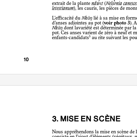
extrait de la plante
ndwɛt
(
Nelsonia canesce
letestianum
), les cauris, les pièces de mon
L’efficacité du
Nkāŋ
lié à sa mise en for
d’anses adjointes au pot (
voir photo 3
). 
Nkāŋ
dont lavariété est déterminée par la
pot. Ces anses varient de zéro à neuf et 
5
enfants-candidats
au rite suivant les pou
3. MISE EN SCÈNE
Nous appréhendons la mise en scène de l’objet comme un ensemble de gestes qui
consiste en l’ajout d’éléments (végétaux, m