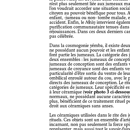
n’est plus seulement liée aux jumeaux ma
l’on voudrait accorder une situation social
citoyen au pouvoir bénéfique pour tous. A
enfant, -jumeau ou non- tombe malade, es
accident. Enfin, le
Nkāŋ
intervient égalem
purification communautaire tenues dans le
réjouissances. Dans ces deux derniers ca
pas célébrée.
Dans la cosmogonie yémba, il existe deux types d’enfants : les enfants normaux
ne possédant aucun pouvoir et les enfant
font partie les jumeaux. La catégorie des 
deux ensembles : les jumeaux de concepti
jumeaux de conception sont des enfants 
jumeaux de croyance sont des enfants ve
particularité d’être sortis du ventre de le
ombilical enroulé autour du cou, avec le p
directs des jumeaux de conception. Le ri
catégories de jumeaux. Leur spécificité e
à leur céramique (
voir photo 3 ci-dessou
normaux, ne possédant aucune caractérist
plus, bénéficient de ce traitement rituel p
droit aux céramiques sans anses.
Les céramiques utilisées dans le rite des jumeaux yémba relèvent ainsi des objets
rituels. Ces objets sont un ensemble d’artéf
incarnant, non pas seulement la force spir
représenter, mais aussi tout le savoir-fair