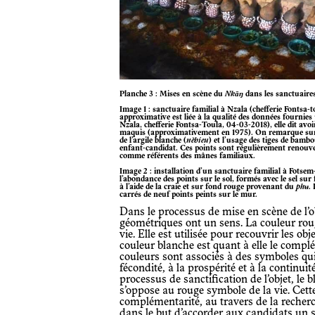
Planche 3 : Mises en scène du
Nkāŋ
dans les sanctuaire
Image 1 : sanctuaire familial à Nzala (chefferie Fontsa-toula), datant environ de 1975. Cette date
approximative est liée à la qualité des données fournie
Nzala, chefferie Fontsa-Toula, 04-03-2018), elle dit avoir
maquis (approximativement en 1975). On remarque sur l’
de l’argile blanche (
nèbieu
) et l’usage des tiges de bamb
enfant-candidat. Ces points sont régulièrement renouvel
comme référents des mânes familiaux.
Image 2 : installation d’un sanctuaire familial à Fotsem-Lessing (Foréké-Dschang) en 2017. On remarque
l’abondance des points sur le sol, formés avec le sel sur
à l’aide de la craie et sur fond rouge provenant du
phʉ
.
carrés de neuf points peints sur le mur.
Dans le processus de mise en scène de l’objet, les couleurs et les formes
géométriques ont un sens. La couleur roug
vie. Elle est utilisée pour recouvrir les obj
couleur blanche est quant à elle le comp
couleurs sont associés à des symboles qui 
fécondité, à la prospérité et à la continuit
processus de sanctification de l’objet, le b
s’oppose au rouge symbole de la vie. Cette
complémentarité, au travers de la recherc
dans le but d’accorder aux candidats un s