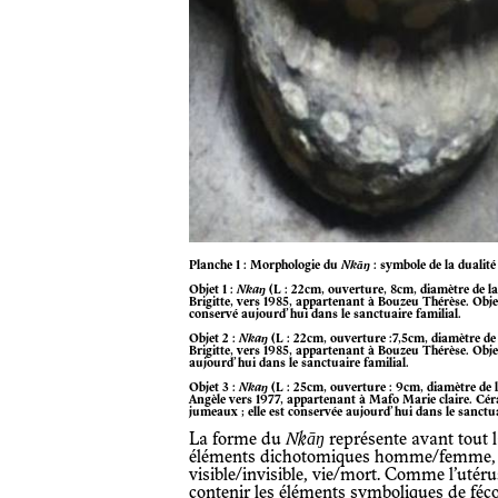
Planche 1 : Morphologie du
Nkāŋ
: symbole de la dualité
Objet 1 :
Nkaŋ
(L : 22cm, ouverture, 8cm, diamètre de 
Brigitte, vers 1985, appartenant à Bouzeu Thérèse. Obje
conservé aujourd’hui dans le sanctuaire familial.
Objet 2 :
Nkaŋ
(L : 22cm, ouverture :7,5cm, diamètre d
Brigitte, vers 1985, appartenant à Bouzeu Thérèse. Obje
aujourd’hui dans le sanctuaire familial.
Objet 3 :
Nkaŋ
(L : 25cm, ouverture : 9cm, diamètre de 
Angèle vers 1977, appartenant à Mafo Marie claire. Cér
jumeaux ; elle est conservée aujourd’hui dans le sanctua
La forme du
Nkāŋ
représente avant tout l
éléments dichotomiques homme/femme, s
visible/invisible, vie/mort. Comme l’utérus
contenir les éléments symboliques de fécon