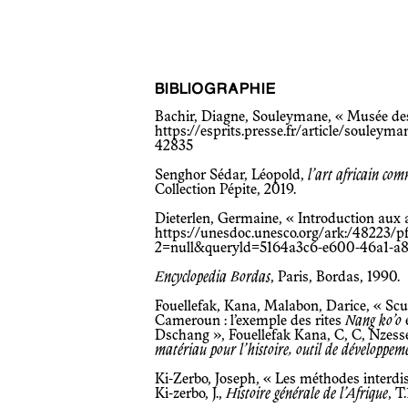
BIBLIOGRAPHIE
Bachir, Diagne, Souleymane, « Musée de
https://esprits.presse.fr/article/soule
42835
Senghor Sédar, Léopold,
l’art africain com
Collection Pépite, 2019.
Dieterlen, Germaine, « Introduction aux ar
https://unesdoc.unesco.org/ark:/48223
2=null&queryld=5164a3c6-e600-46a1-a
Encyclopedia Bordas
, Paris, Bordas, 1990.
Fouellefak, Kana, Malabon, Darice, « Scul
Cameroun : l’exemple des rites
Nang ko’o
Dschang », Fouellefak Kana, C, C, Nzessé
matériau pour l’histoire, outil de développem
Ki-Zerbo, Joseph, « Les méthodes interdisc
Ki-zerbo, J.,
Histoire générale de l’Afrique
, T