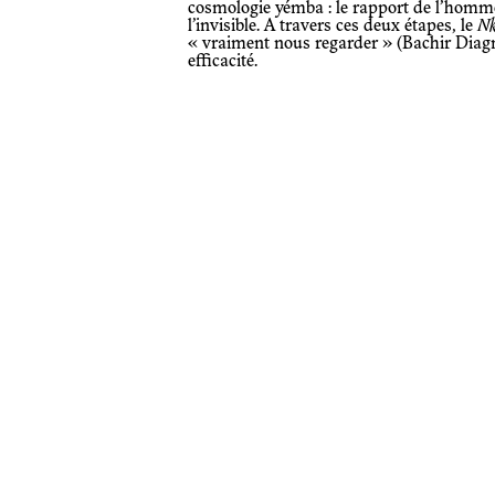
cosmologie yémba : le rapport de l’homm
l’invisible. A travers ces deux étapes, le
N
« vraiment nous regarder » (Bachir Diagne,
efficacité.