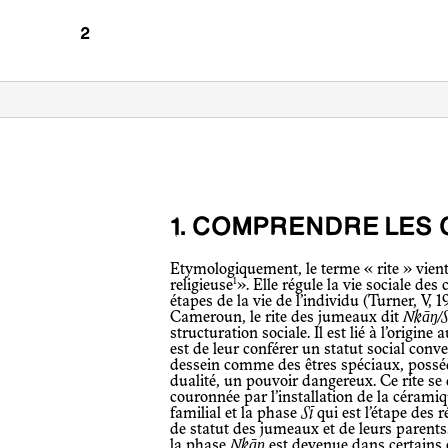
1. COMPRENDRE LES
Etymologiquement, le terme « rite » vien
1
religieuse
». Elle régule la vie sociale de
étapes de la vie de l’individu (Turner, V,
Cameroun, le rite des jumeaux dit
Nkāŋ/S
structuration sociale. Il est lié à l’origin
est de leur conférer un statut social conv
dessein comme des êtres spéciaux, posséda
dualité, un pouvoir dangereux. Ce rite se 
couronnée par l’installation de la céramiq
familial et la phase
Sī
qui est l’étape des
de statut des jumeaux et de leurs parents
la phase
Nkāŋ
est devenue dans certains c