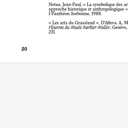
Notue, Jean-Paul, « La symbolique des ar
approche historique et anthropologique »,
I-Panthéon Sorbonne, 1988.
« Les arts du Grassland », D’Alleva. A, Ma
Fleurons du Musée Barbier-Muller
, Genève,
231.