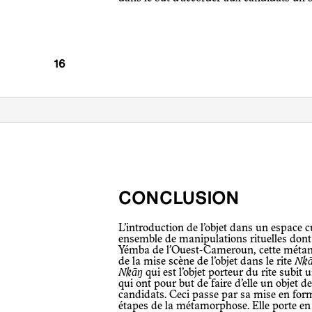
CONCLUSION
L’introduction de l’objet dans un espace cultuel implique préalablement un
ensemble de manipulations rituelles dont 
Yémba de l’Ouest-Cameroun, cette métam
de la mise scène de l’objet dans le rite
Nk
Nkāŋ
qui est l’objet porteur du rite subi
qui ont pour but de faire d’elle un objet d
candidats. Ceci passe par sa mise en for
étapes de la métamorphose. Elle porte en e