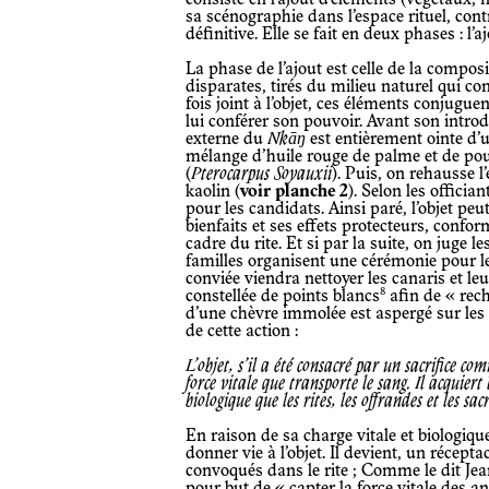
sa scénographie dans l’espace rituel, cont
définitive. Elle se fait en deux phases : l’a
La phase de l’ajout est celle de la compo
disparates, tirés du milieu naturel qui co
fois joint à l’objet, ces éléments conjugu
lui conférer son pouvoir. Avant son introdu
externe du
Nkāŋ
est entièrement ointe d’
mélange d’huile rouge de palme et de p
(
Pterocarpus Soyauxii
). Puis, on rehausse 
kaolin (
voir planche 2
). Selon les officia
pour les candidats. Ainsi paré, l’objet pe
bienfaits et ses effets protecteurs, confo
cadre du rite. Et si par la suite, on juge l
familles organisent une cérémonie pour les 
conviée viendra nettoyer les canaris et le
8
constellée de points blancs
afin de « recha
d’une chèvre immolée est aspergé sur les 
de cette action :
L’objet, s’il a été consacré par un sacrifice comme c’est souvent le cas, est alors chargé de la
force vitale que transporte le sang. Il acquiert
biologique que les rites, les offrandes et les sac
En raison de sa charge vitale et biologique, le sang aspergé contribue ainsi à
donner vie à l’objet. Il devient, un récept
convoqués dans le rite ; Comme le dit Jean
pour but de « capter la force vitale des a