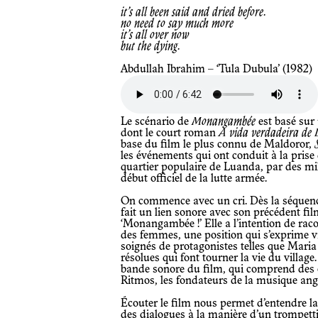
it’s all been said and dried before
.
no need to say much more
it’s all over now
but the dying
.
Abdullah Ibrahim – ‘Tula Dubula’ (1982)
Le scénario de
Monangambée
est basé sur
dont le court roman
A vida verdadeira de
base du film le plus connu de Maldoror,
les événements qui ont conduit à la prise
quartier populaire de Luanda, par des mi
début officiel de la lutte armée.
On commence avec un cri. Dès la séquen
fait un lien sonore avec son précédent fil
‘Monangambée !’ Elle a l’intention de raco
des femmes, une position qui s’exprime vi
soignés de protagonistes telles que Maria
résolues qui font tourner la vie du village
bande sonore du film, qui comprend des
Ritmos, les fondateurs de la musique an
Écouter le film nous permet d’entendre la qualité des silences – Maldoror se sert
des dialogues à la manière d’un trompetti