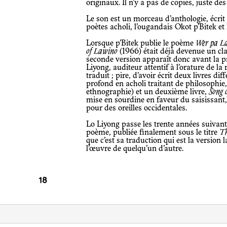
originaux. Il n’y a pas de copies, juste des
Le son est un morceau d’anthologie, écrit à trente ans d’intervalle, par deux
poètes acholi, l’ougandais Okot p’Bitek e
Lorsque p’Bitek publie le poème
Wer pa L
of Lawino
(1966) était déjà devenue un clas
seconde version apparaît donc avant la pr
Liyong, auditeur attentif à l’orature de la
traduit ; pire, d’avoir écrit deux livres dif
profond en acholi traitant de philosophie
ethnographie) et un deuxième livre,
Song 
mise en sourdine en faveur du saisissant
pour des oreilles occidentales.
Lo Liyong passe les trente années suivantes à améliorer la traduction anglaise du
poème, publiée finalement sous le titre
Th
que c’est sa traduction qui est la version 
l’œuvre de quelqu’un d’autre.