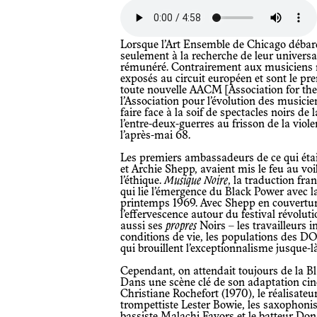
Lorsque l’Art Ensemble de Chicago débarqu
seulement à la recherche de leur universal
rémunéré. Contrairement aux musiciens ne
exposés au circuit européen et sont le pr
toute nouvelle AACM [Association for th
l’Association pour l’évolution des musicie
faire face à la soif de spectacles noirs de
l’entre-deux-guerres au frisson de la viol
l’après-mai 68.
Les premiers ambassadeurs de ce qui étai
et Archie Shepp, avaient mis le feu au voi
l’éthique.
Musique Noire
, la traduction fra
qui lie l’émergence du Black Power avec 
printemps 1969. Avec Shepp en couverture,
l’effervescence autour du festival révolut
aussi ses
propres
Noirs – les travailleurs 
conditions de vie, les populations des 
qui brouillent l’exceptionnalisme jusque-
Cependant, on attendait toujours de la Bla
Dans une scène clé de son adaptation c
Christiane Rochefort (1970), le réalisate
trompettiste Lester Bowie, les saxophonis