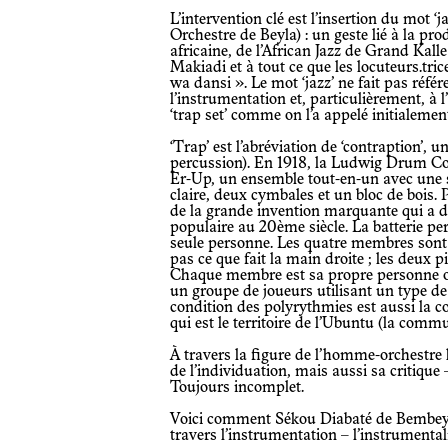
L’intervention clé est l’insertion du mot ‘jazz’ dans le nom du groupe (auparavant,
Orchestre de Beyla) : un geste lié à la p
africaine, de l’African Jazz de Grand Ka
Makiadi et à tout ce que les locuteurs.tr
wa dansi ». Le mot ‘jazz’ ne fait pas réf
l’instrumentation et, particulièrement, à l
‘trap set’ comme on l’a appelé initialemen
‘Trap’ est l’abréviation de ‘contraption’, un dispositif étrange (d’instruments à
percussion). En 1918, la Ludwig Drum Com
Er-Up, un ensemble tout-en-un avec une se
claire, deux cymbales et un bloc de bois. P
de la grande invention marquante qui a d
populaire au 20ème siècle. La batterie p
seule personne. Les quatre membres sont
pas ce que fait la main droite ; les deux 
Chaque membre est sa propre personne o
un groupe de joueurs utilisant un type 
condition des polyrythmies est aussi la c
qui est le territoire de l’Ubuntu (la com
À travers la figure de l’homme-orchestre la batterie représente le potentiel illimité
de l’individuation, mais aussi sa critique – 
Toujours incomplet.
Voici comment Sékou Diabaté de Bembeya théorise la révolution guinéenne à
travers l’instrumentation – l’instrumental