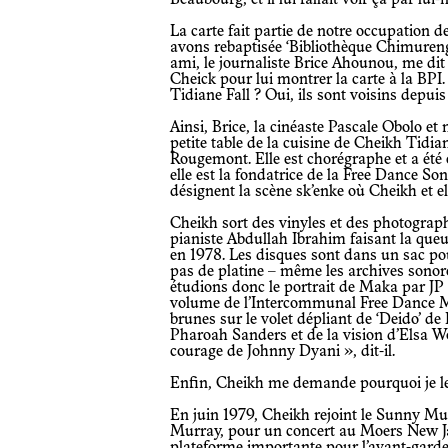
La carte fait partie de notre occupation de la BPI pendant deux mois, que nous
avons rebaptisée ‘Bibliothèque Chimureng
ami, le journaliste Brice Ahounou, me dit 
Cheick pour lui montrer la carte à la BPI. 
Tidiane Fall ? Oui, ils sont voisins depuis
Ainsi, Brice, la cinéaste Pascale Obolo et moi-même sommes assis autour de la
petite table de la cuisine de Cheikh Tidi
Rougemont. Elle est chorégraphe et a été
elle est la fondatrice de la Free Dance Son
désignent la scène sk’enke où Cheikh et e
Cheikh sort des vinyles et des photographies – une des photos le montre avec le
pianiste Abdullah Ibrahim faisant la qu
en 1978. Les disques sont dans un sac po
pas de platine – même les archives sonor
étudions donc le portrait de Maka par JP
volume de l’Intercommunal Free Dance Mus
brunes sur le volet dépliant de ‘Deido’ d
Pharoah Sanders et de la vision d’Elsa Wo
courage de Johnny Dyani », dit-il.
Enfin, Cheikh me demande pourquoi je l
En juin 1979, Cheikh rejoint le Sunny Murray Trio, avec Malachi Favors et David
Murray, pour un concert au Moers New Ja
plateforme importante pour l’avant-garde.