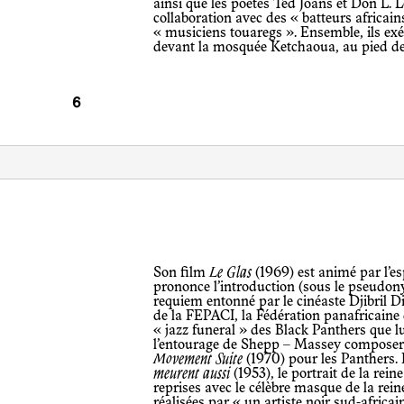
ainsi que les poètes Ted Joans et Don L.
collaboration avec des « batteurs africain
« musiciens touaregs ». Ensemble, ils ex
devant la mosquée Ketchaoua, au pied d
Son film
Le Glas
(1969) est animé par l’esp
prononce l’introduction (sous le pseudon
requiem entonné par le cinéaste Djibril 
de la FEPACI, la Fédération panafricaine 
« jazz funeral » des Black Panthers que 
l’entourage de Shepp – Massey composer
Movement Suite
(1970) pour les Panthers.
meurent aussi
(1953), le portrait de la rein
reprises avec le célèbre masque de la reine
réalisées par « un artiste noir sud-africa