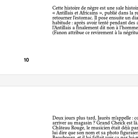
Cette histoire de nègre est une sale histoire, prévient Fanon au début de son essai
« Antillais et Africains », publié dans la 
retourner l’estomac. Il pose ensuite un di
habitude : après avoir tenté pendant des a
l’Antillais a finalement dit non à l’homme 
(Fanon attribue ce revirement à la négri
Deux jours plus tard, Jaurès m’appelle : combien de temps me faudrait-il pour
arriver au magasin ? Grand Cheick est là
Château Rouge, le musicien était déjà part
lui dire que son nom et sa photo figuraie
Beaubourg, et il lui fallait voir ça par lui