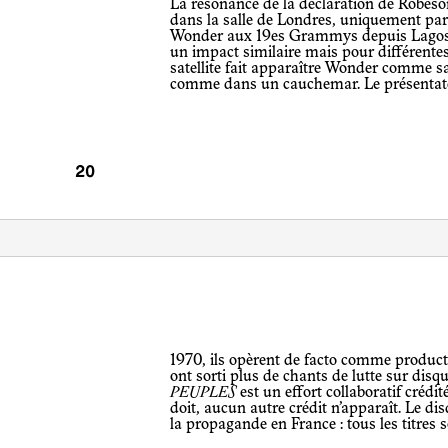
La résonance de la déclaration de Robeson tient aussi à sa présence spectrale
dans la salle de Londres, uniquement par 
Wonder aux 19es Grammys depuis Lagos, o
un impact similaire mais pour différentes
satellite fait apparaître Wonder comme sa
comme dans un cauchemar. Le présentate
1970, ils opèrent de facto comme producteurs de disques – peu de mouvements
ont sorti plus de chants de lutte sur dis
PEUPLES
est un effort collaboratif crédi
doit, aucun autre crédit n’apparaît. Le dis
la propagande en France : tous les titres s