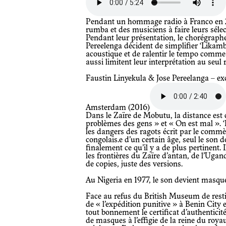
Pendant un hommage radio à Franco en 2016, j’ai invité des historiens de la
rumba et des musiciens à faire leurs sél
Pendant leur présentation, le chorégraphe 
Pereelenga décident de simplifier ‘Likamb
acoustique et de ralentir le tempo comm
aussi limitent leur interprétation au se
Faustin Linyekula & Jose Pereelanga – excerpt from Tribute to Franco, PASS in
Amsterdam (2016)
Dans le Zaïre de Mobutu, la distance est courte entre « passez sous silence les
problèmes des gens » et « On est mal ».
les dangers des ragots écrit par le commè
congolais.e d’un certain âge, seul le son d
finalement ce qu’il y a de plus pertinent. 
les frontières du Zaïre d’antan, de l’Ugan
de copies, juste des versions.
Au Nigeria en 1977, le son devient masque
Face au refus du British Museum de restituer le masque de la reine Idia volé lors
de « l’expédition punitive » à Benin City e
tout bonnement le certificat d’authenticité
de masques à l’effigie de la reine du roya