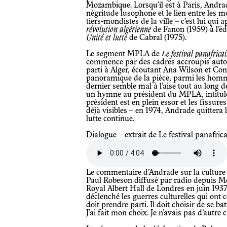
Mozambique. Lorsqu’il est à Paris, Andrade
négritude lusophone et le lien entre les m
tiers-mondistes de la ville – c’est lui qui
révolution algérienne
de Fanon (1959) à l’éd
Unité et lutte
de Cabral (1975).
Le segment MPLA de
Le festival panafrica
commence par des cadres accroupis autou
parti à Alger, écoutant Ana Wilson et Con
panoramique de la pièce, parmi les homm
dernier semble mal à l’aise tout au long d
un hymne au président du MPLA, intitulé 
président est en plein essor et les fissu
déjà visibles – en 1974, Andrade quittera l
lutte continue.
Dialogue – extrait de Le festival panafric
Le commentaire d’Andrade sur la culture révolutionnaire est lié au discours de
Paul Robeson diffusé par radio depuis Mo
Royal Albert Hall de Londres en juin 1937
déclenché les guerres culturelles qui ont co
doit prendre parti. Il doit choisir de se ba
J’ai fait mon choix. Je n’avais pas d’autre 