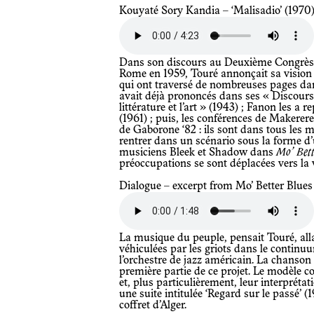
Kouyaté Sory Kandia – ‘Malisadio’ (1970
Dans son discours au Deuxième Congrès des écrivains et artistes africains à
Rome en 1959, Touré annonçait sa vision 
qui ont traversé de nombreuses pages dan
avait déjà prononcés dans ses « Discours 
littérature et l’art » (1943) ; Fanon les a
(1961) ; puis, les conférences de Makerer
de Gaborone ‘82 : ils sont dans tous les ma
rentrer dans un scénario sous la forme d’
musiciens Bleek et Shadow dans
Mo’ Bett
préoccupations se sont déplacées vers la 
Dialogue – excerpt from Mo’ Better Blues
La musique du peuple, pensait Touré, allait insérer les traditions orales
véhiculées par les griots dans le continu
l’orchestre de jazz américain. La chanson
première partie de ce projet. Le modèle c
et, plus particulièrement, leur interprét
une suite intitulée ‘Regard sur le passé’ 
coffret d’Alger.