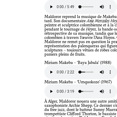
Maldoror reprend la musique de Makeba dans un autre film quarante ans plus
tard. Son documentaire
Ana Mercedes Hoy
peintre et sculptrice colombienne et à la
pendant le tournage de
Hoyos
, la bande-
rétrospective de sa musique, tandis que le
colombien à travers l’œuvre l’Ana Hoyos. C
Maldoror ne remet pas en question la pra
représentation des palenqueras qui figur
sculptures – toujours vêtues de robes col
paniers pleins de fruits.
Miriam Makeba – ‘Baya Jabula’ (1988)
Miriam Makeba – ‘Umquokozo’ (1967)
À Alger, Maldoror nouera une autre amitié qui durera toute une vie – celle avec le
saxophoniste Archie Shepp. Ce dernier s
du free jazz, dont le batteur Sunny Murra
trompettiste Clifford Thorton, le bassiste 