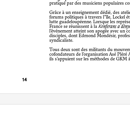
pratiqué par des musiciens populaires 
Grâce à un enseignement dédié, des ateliers-concert et des performances lors de
forums politiques à travers l’’île, Locke
lutte guadeloupéenne. Lorsque les repré
France se réunissent à la
Konferans a dèny
l’événement atteint son apogée avec un c
disciples, dont Edmond Mondésir, profess
syndicaliste.
Tous deux sont des militants du mouvement nationaliste martiniquais et
cofondateurs de l’organisation Asé Pléré A
ils s’appuient sur les méthodes de GKM à 