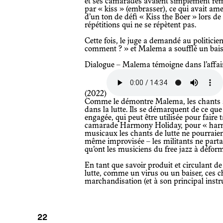
et ses camarades avaient simplement remp
par « kiss » (embrasser), ce qui avait a
d’un ton de défi « Kiss the Boer » lors d
répétitions qui ne se répètent pas.
Cette fois, le juge a demandé au politicien devenu musicologue : « Embrasser
comment ? » et Malema a soufflé un bai
Dialogue – Malema témoigne dans l’affaire Afriforum autour de discours haineux
(2022)
Comme le démontre Malema, les chants sont produits par l’engagement collectif
dans la lutte. Ils se démarquent de ce qu
engagée, qui peut être utilisée pour faire 
camarade Harmony Holiday, pour « harmon
musicaux les chants de lutte ne pourraie
même improvisée – les militants ne parta
qu’ont les musiciens du free jazz à défor
En tant que savoir produit et circulant de souffle en souffle dans le contexte de la
lutte, comme un virus ou un baiser, ces cha
marchandisation (et à son principal instr