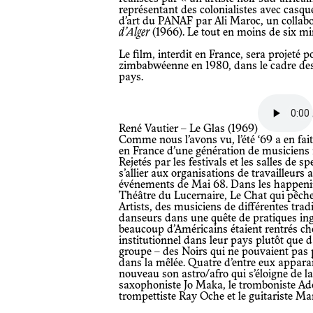
représentant des colonialistes avec casque 
d’art du PANAF par Ali Maroc, un colla
d’Alger
(1966). Le tout en moins de six mi
Le film, interdit en France, sera projeté pour la première fois à la télévision
zimbabwéenne en 1980, dans le cadre des
pays.
René Vautier – Le Glas (1969)
Comme nous l’avons vu, l’été ‘69 a en fait commencé un an plus tôt, avec l’arrivée
en France d’une génération de musiciens 
Rejetés par les festivals et les salles de s
s’allier aux organisations de travailleurs
événements de Mai 68. Dans les happening
Théâtre du Lucernaire, Le Chat qui pêche
Artists, des musiciens de différentes trad
danseurs dans une quête de pratiques in
beaucoup d’Américains étaient rentrés ch
institutionnel dans leur pays plutôt que
groupe – des Noirs qui ne pouvaient pas pa
dans la mêlée. Quatre d’entre eux appara
nouveau son astro/afro qui s’éloigne de la
saxophoniste Jo Maka, le tromboniste Ado
trompettiste Ray Oche et le guitariste M