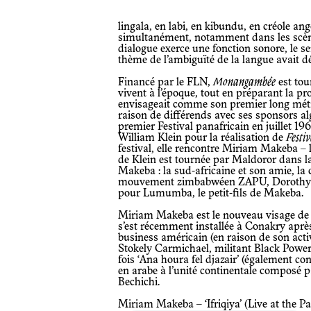
lingala, en labi, en kibundu, en créole angolais et en portugais – parfois
simultanément, notamment dans les scènes
dialogue exerce une fonction sonore, le se
thème de l’ambiguïté de la langue avait 
Financé par le FLN,
Monangambée
est tou
vivent à l’époque, tout en préparant la p
envisageait comme son premier long métra
raison de différends avec ses sponsors al
premier Festival panafricain en juillet 1
William Klein pour la réalisation de
Festi
festival, elle rencontre Miriam Makeba – 
de Klein est tournée par Maldoror dans l
Makeba : la sud-africaine et son amie, l
mouvement zimbabwéen ZAPU, Dorothy M
pour Lumumba, le petit-fils de Makeba.
Miriam Makeba est le nouveau visage de la révolution culturelle guinéenne. Elle
s’est récemment installée à Conakry apr
business américain (en raison de son activ
Stokely Carmichael, militant Black Power)
fois ‘Ana houra fel djazair’ (également co
en arabe à l’unité continentale composé
Bechichi.
Miriam Makeba – ‘Ifriqiya’ (Live at the P