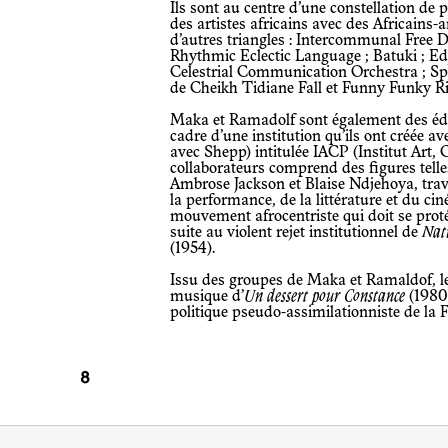
Ils sont au centre d’une constellation de projets communautaires qui rassemblent
des artistes africains avec des Africains-
d’autres triangles : Intercommunal Free
Rhythmic Eclectic Language ; Batuki ; Ed
Celestrial Communication Orchestra ; S
de Cheikh Tidiane Fall et Funny Funky Ri
Maka et Ramadolf sont également des éducateurs engagés, à titre privé et dans le
cadre d’une institution qu’ils ont créée av
avec Shepp) intitulée IACP (Institut Art, 
collaborateurs comprend des figures tell
Ambrose Jackson et Blaise Ndjehoya, trava
la performance, de la littérature et du ci
mouvement afrocentriste qui doit se protég
suite au violent rejet institutionnel de
Nati
(1954).
Issu des groupes de Maka et Ramaldof, le saxophoniste Yebga Likoba compose la
musique d’
Un dessert pour Constance
(1980)
politique pseudo-assimilationniste de la