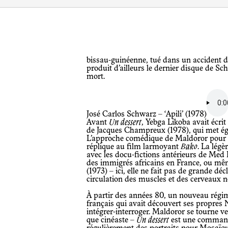
bissau-guinéenne, tué dans un accident d’avion à Cuba en 1977. Miriam Makeba
produit d’ailleurs le dernier disque de Sc
mort.
José Carlos Schwarz – ‘Apili’ (1978)
Avant
Un dessert
, Yebga Likoba avait écr
de Jacques Champreux (1978), qui met é
L’approche comédique de Maldoror pou
réplique au film larmoyant
Bako
. La légè
avec les docu-fictions antérieurs de Med
des immigrés africains en France, ou m
(1973) – ici, elle ne fait pas de grande déc
circulation des muscles et des cerveaux n
À partir des années 80, un nouveau régime de représentation est en place. L’état
français qui avait découvert ses propres 
intégrer-interroger. Maldoror se tourne ve
que cinéaste –
Un dessert
est une commande