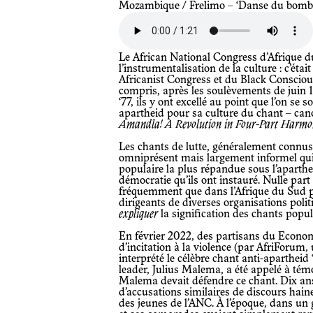
Mozambique / Frelimo – ‘Danse du bomb
Le African National Congress d’Afrique du Sud a compris tardivement
l’instrumentalisation de la culture : c’étai
Africanist Congress et du Black Conscio
compris, après les soulèvements de juin 
‘77, ils y ont excellé au point que l’on se s
apartheid pour sa culture du chant – can
Amandla! A Revolution in Four-Part Harm
Les chants de lutte, généralement connus sous le nom d’umzabalazo, le genre
omniprésent mais largement informel qui 
populaire la plus répandue sous l’aparthei
démocratie qu’ils ont instauré. Nulle part 
fréquemment que dans l’Afrique du Sud p
dirigeants de diverses organisations pol
expliquer
la signification des chants popul
En février 2022, des partisans du Economic Freedom Fighters ont été accusés
d’incitation à la violence (par AfriForum,
interprété le célèbre chant anti-apartheid 
leader, Julius Malema, a été appelé à témo
Malema devait défendre ce chant. Dix ans pl
d’accusations similaires de discours haineu
des jeunes de l’ANC. À l’époque, dans un 