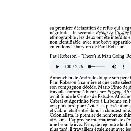
sa première déclaration de refus qui a également introduit le mouvement de la
négritude – la seconde,
Retour en Guyane
(
ethnographie ; les deux ont été interdits
non identifiable, avec une brève appariti
entendons le baryton de Paul Robeson.
Paul Robeson – ‘There’s A Man Going ‘
Annouchka de Andrade dit que son père Mario a fait découvrir la musique de
Paul Robeson à sa mère et que cette sél
son compagnon décédé. Mario Pinto de An
travaille comme éditeur chez
Présence Afri
avait fondé le Centro de Estudos African
Cabral et Agostinho Neto à Lisbonne en 19
ans plus tard pour éviter les persécutions
et Cabral était entré dans la clandestinité
Colonialista, le premier de nombreux th
africains. L’approche internationaliste d’
une brouille avec Neto, de rejoindre la 
plus tard, il travaillera également avec 