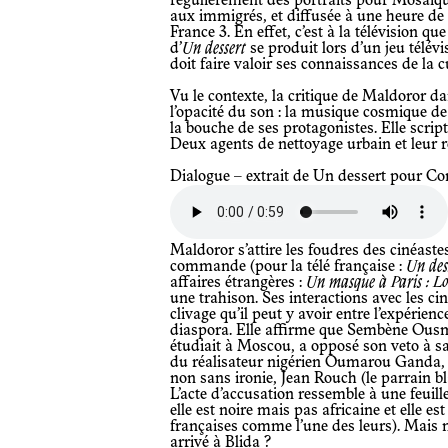
régulièrement des portraits pour Mosaïqu
aux immigrés, et diffusée à une heure de 
France 3. En effet, c’est à la télévision q
d’
Un dessert
se produit lors d’un jeu télév
doit faire valoir ses connaissances de la c
Vu le contexte, la critique de Maldoror d
l’opacité du son : la musique cosmique de 
la bouche de ses protagonistes. Elle script
Deux agents de nettoyage urbain et leur 
Dialogue – extrait de Un dessert pour C
Maldoror s’attire les foudres des cinéastes africains pour son travail de
commande (pour la télé française :
Un des
affaires étrangères :
Un masque à Paris : L
une trahison. Ses interactions avec les ci
clivage qu’il peut y avoir entre l’expérience
diaspora. Elle affirme que Sembène Ousman
étudiait à Moscou, a opposé son veto à sa
du réalisateur nigérien Oumarou Ganda, au
non sans ironie, Jean Rouch (le parrain bl
L’acte d’accusation ressemble à une feuille
elle est noire mais pas africaine et elle es
françaises comme l’une des leurs). Mais n
arrivé à Blida ?