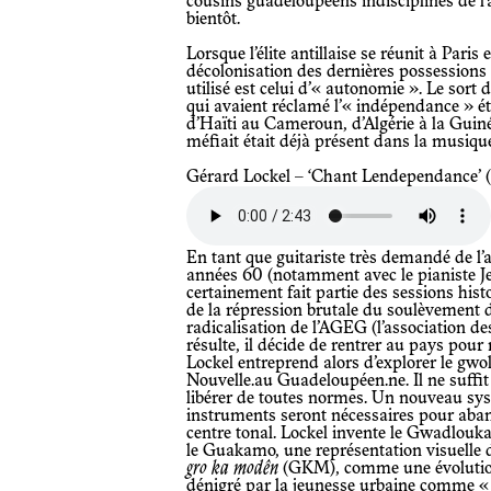
cousins guadeloupéens indisciplinés de l’
bientôt.
Lorsque l’élite antillaise se réunit à Paris en avril 1961 pour discuter de la
décolonisation des dernières possessions 
utilisé est celui d’« autonomie ». Le sort d
qui avaient réclamé l’« indépendance » éta
d’Haïti au Cameroun, d’Algérie à la Guinée
méfiait était déjà présent dans la musiqu
Gérard Lockel – ‘Chant Lendependance’ 
En tant que guitariste très demandé de l’avant-garde parisienne du milieu des
années 60 (notamment avec le pianiste Je
certainement fait partie des sessions histo
de la répression brutale du soulèvement d
radicalisation de l’AGEG (l’association d
résulte, il décide de rentrer au pays pour
Lockel entreprend alors d’explorer le gw
Nouvelle.au Guadeloupéen.ne. Il ne suffit 
libérer de toutes normes. Un nouveau sy
instruments seront nécessaires pour aba
centre tonal. Lockel invente le Gwadlouka 
le Guakamo, une représentation visuelle 
gro ka modên
(GKM), comme une évolution 
dénigré par la jeunesse urbaine comme «