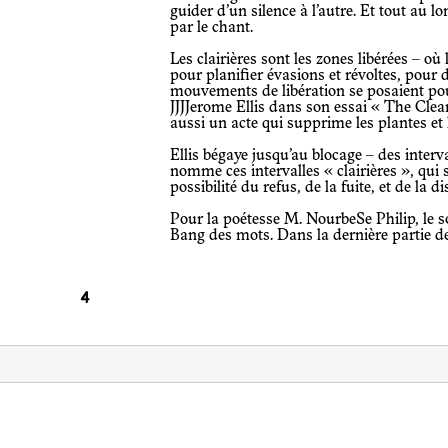
guider d’un silence à l’autre. Et tout au l
par le chant.
Les clairières sont les zones libérées – où les esclaves se rassemblaient la nuit
pour planifier évasions et révoltes, pour d
mouvements de libération se posaient pour
JJJJerome Ellis dans son essai « The Clear
aussi un acte qui supprime les plantes et
Ellis bégaye jusqu’au blocage – des intervalles de silence dans son discours. Il
nomme ces intervalles « clairières », qui 
possibilité du refus, de la fuite, et de la 
Pour la poétesse M. NourbeSe Philip, le son au sein du silence explose dans le Big
Bang des mots. Dans la dernière partie 