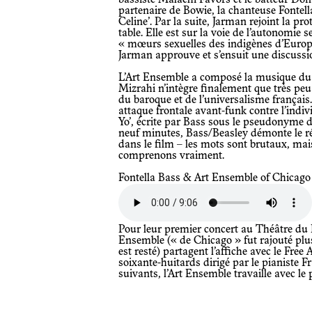
bassiste Malachi Favors et le batteur Don
partenaire de Bowie, la chanteuse Fontell
Celine’. Par la suite, Jarman rejoint la pr
table. Elle est sur la voie de l’autonomie se
« mœurs sexuelles des indigènes d’Europe 
Jarman approuve et s’ensuit une discussi
L’Art Ensemble a composé la musique du 
Mizrahi n’intègre finalement que très peu
du baroque et de l’universalisme français.
attaque frontale avant-funk contre l’indiv
Yo’, écrite par Bass sous le pseudonyme 
neuf minutes, Bass/Beasley démonte le ré
dans le film – les mots sont brutaux, mais
comprenons vraiment.
Fontella Bass & Art Ensemble of Chicago
Pour leur premier concert au Théâtre du L
Ensemble (« de Chicago » fut rajouté plu
est resté) partagent l’affiche avec le Free
soixante-huitards dirigé par le pianiste 
suivants, l’Art Ensemble travaille avec l