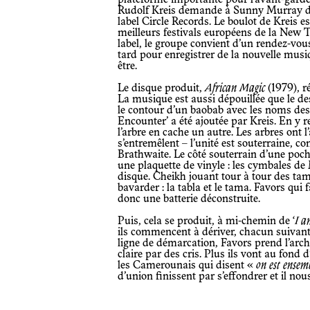
Rudolf Kreis demande à Sunny Murray d’e
label Circle Records. Le boulot de Kreis e
meilleurs festivals européens de la New
label, le groupe convient d’un rendez-vou
tard pour enregistrer de la nouvelle mus
être.
Le disque produit,
African Magic
(1979), r
La musique est aussi dépouillée que le de
le contour d’un baobab avec les noms des
Encounter’ a été ajoutée par Kreis. En y r
l’arbre en cache un autre. Les arbres ont l
s’entremêlent – l’unité est souterraine, 
Brathwaite. Le côté souterrain d’une poch
une plaquette de vinyle : les cymbales de 
disque. Cheikh jouant tour à tour des ta
bavarder : la tabla et le tama. Favors qui fa
donc une batterie déconstruite.
Puis, cela se produit, à mi-chemin de ‘
I a
ils commencent à dériver, chacun suivant 
ligne de démarcation, Favors prend l’arch
claire par des cris. Plus ils vont au fond
les Camerounais qui disent «
on est ensem
d’union finissent par s’effondrer et il nou