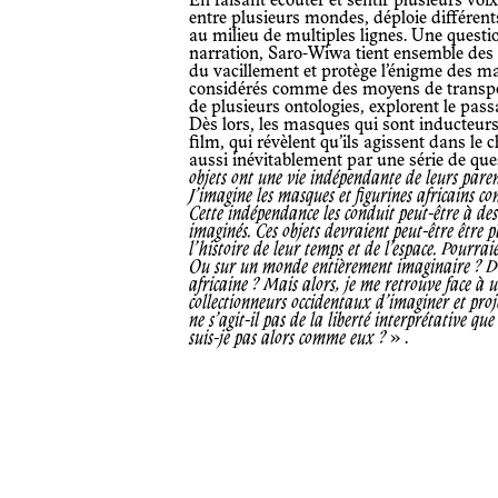
En faisant écouter et sentir plusieurs voi
entre plusieurs mondes, déploie différent
au milieu de multiples lignes. Une questio
narration, Saro-Wiwa tient ensemble des 
du vacillement et protège l’énigme des
considérés comme des moyens de transport
de plusieurs ontologies, explorent le pas
Dès lors, les masques qui sont inducteurs 
film, qui révèlent qu’ils agissent dans le 
aussi inévitablement par une série de ques
objets ont une vie indépendante de leurs parent
J’imagine les masques et figurines africains c
Cette indépendance les conduit peut-être à de
imaginés. Ces objets devraient peut-être être 
l’histoire de leur temps et de l’espace. Pourrai
Ou sur un monde entièrement imaginaire ? Doiv
africaine ? Mais alors, je me retrouve face à 
collectionneurs occidentaux d’imaginer et proje
ne s’agit-il pas de la liberté interprétative q
suis-je pas alors comme eux ?
» .