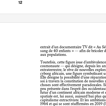
extrait d’un documentaire TV dit « Au Sénégal, on a trouvé du plomb dans le
sang de 40 enfants » — afin de bricoler d
aux populations.
Toutefois, cette figure joue d’ambivalences. D’un côté, la combinaison de
cosmonaute — qui désigne, depuis les ann
extraterrestre, le rêve de nouvelles explo
cyborg africain, une figure symbolisant u
Elle désigne la possibilité d’une réparati
soi à travers la constitution de nouvelles
choses sont effectivement paradoxales. Si 
peu présente dans l’esprit des occidentau
futur d’un continent africain moderne et 
spatiale est, lui aussi, aujourd’hui plus 
capitalisme extractiviste. Et les ambition
1964 et qui se sont réaffirmées en 2019 (l