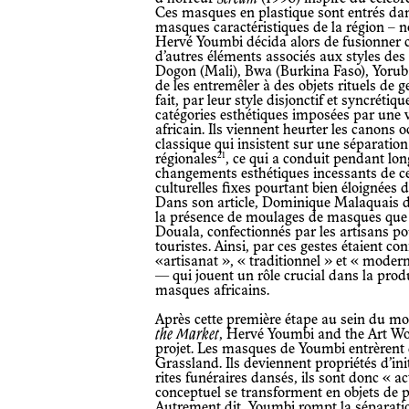
Ces masques en plastique sont entrés dan
masques caractéristiques de la région –
Hervé Youmbi décida alors de fusionner 
d’autres éléments associés aux styles des
Dogon (Mali), Bwa (Burkina Faso), Yorub
de les entremêler à des objets rituels de 
fait, par leur style disjonctif et syncréti
catégories esthétiques imposées par une vi
africain. Ils viennent heurter les canons o
classique qui insistent sur une séparation 
21
régionales
, ce qui a conduit pendant lon
changements esthétiques incessants de ces
culturelles fixes pourtant bien éloignées 
Dans son article, Dominique Malaquais déc
la présence de moulages de masques que 
Douala, confectionnés par les artisans 
touristes. Ainsi, par ces gestes étaient co
«artisanat », « traditionnel » et « moder
— qui jouent un rôle crucial dans la pro
masques africains.
Après cette première étape au sein du m
the Market
, Hervé Youmbi and the Art Wo
projet. Les masques de Youmbi entrèrent d
Grassland. Ils deviennent propriétés d’ini
rites funéraires dansés, ils sont donc « ac
conceptuel se transforment en objets de p
Autrement dit, Youmbi rompt la séparation