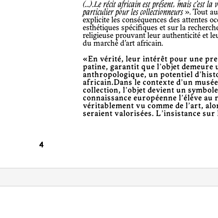
(…).Le récit africain est présent, mais c’est la
particulier pour les collectionneurs
». Tout au
explicite les conséquences des attentes oc
esthétiques spécifiques et sur la recherc
religieuse prouvant leur authenticité et l
du marché d’art africain.
«En vérité, leur intérêt pour une preuve d’utilisation, comme leur
patine, garantit que l’objet demeure 
anthropologique, un potentiel d’histo
africain.Dans le contexte d’un musé
collection, l’objet devient un symbole
connaissance européenne l’élève au ran
véritablement vu comme de l’art, alo
seraient valorisées. L’insistance sur 