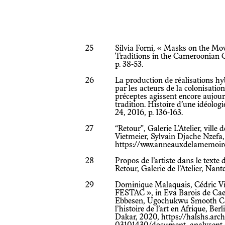
25
Silvia Forni, « Masks on the Mov
Traditions in the Cameroonian Gr
p. 38-53.
26
La production de réalisations hy
par les acteurs de la colonisatio
préceptes agissent encore aujour
tradition. Histoire d’une idéolog
24, 2016, p. 136-163.
27
“Retour”, Galerie L’Atelier, vill
Vietmeier, Sylvain Djache Nzefa
https://www.anneauxdelamemoire
28
Propos de l’artiste dans le texte
Retour, Galerie de l’Atelier, Nan
29
Dominique Malaquais, Cédric Vinc
FESTAC », in Eva Barois de Ca
Ebbesen, Ugochukwu Smooth C. Nz
l’histoire de l’art en Afrique, B
Dakar, 2020,
https://halshs.arch