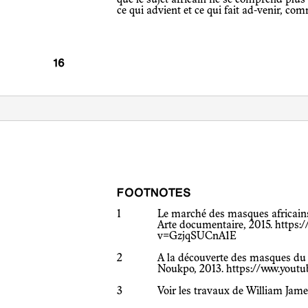
que le sujet africain ne se comprend plu
ce qui advient et ce qui fait ad-venir, com
FOOTNOTES
1
Le marché des masques africains
Arte documentaire, 2015.
https:
v=GzjqSUCnA1E
2
A la découverte des masques du 
Noukpo, 2013.
https://www.yo
3
Voir les travaux de William Jame