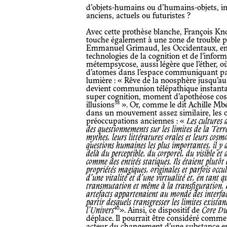
d’objets-humains ou d’humains-objets, interpellant les objets qu’ils soient
anciens, actuels ou futuristes ?
Avec cette prothèse blanche, François Knoetze génère une image paradoxale qui
touche également à une zone de trouble 
Emmanuel Grimaud, les Occidentaux, en 
technologies de la cognition et de l’info
métempsycose, aussi légère que l’éther, o
d’atomes dans l’espace communiquant pa
lumière : « Rêve de la noosphère jusqu’au
devient communion télépathique instanta
super cognition, moment d’apothéose cosm
38
illusions
». Or, comme le dit Achille M
dans un mouvement assez similaire, les o
préoccupations anciennes : «
Les cultures 
des questionnements sur les limites de la Terre
mythes, leurs littératures orales et leurs cos
questions humaines les plus importantes, il y 
delà du perceptible, du corporel, du visible et 
comme des entités statiques. Ils étaient plutôt 
propriétés magiques, originales et parfois occul
d’une vitalité et d’une virtualité et, en tant q
transmutation et même à la transfiguration. Les
artefacts appartenaient au monde des interfaces
partir desquels transgresser les limites exista
40
l’Univers
». Ainsi, ce dispositif de
Core D
déplace. Il pourrait être considéré comme