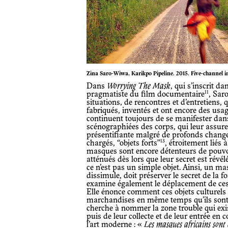
Zina Saro-Wiwa, Karikpo Pipeline. 2015. Five-channel in
Dans
Worrying The Mask
, qui s’inscrit d
11
pragmatiste du film documentaire
, Sar
situations, de rencontres et d’entretiens,
fabriqués, inventés et ont encore des usag
continuent toujours de se manifester dan
scénographiées des corps, qui leur assuren
présentifiante malgré de profonds chan
13
chargés, “objets forts”
, étroitement liés
masques sont encore détenteurs de pouvoir
atténués dès lors que leur secret est rév
ce n’est pas un simple objet. Ainsi, un mas
dissimule, doit préserver le secret de la 
examine également le déplacement de ces
Elle énonce comment ces objets culturels 
marchandises en même temps qu’ils sont r
cherche à nommer la zone trouble qui exi
puis de leur collecte et de leur entrée en co
l’art moderne : «
Les masques africains sont e