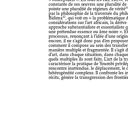
constante de ses œuvres une pluralité de
3
pointe une pluralité de régimes de vérité
par la philosophie de la traversée du ph
32
Bidima
, qui voit en « la problématique d
considérations sur l’art africain, la dériv
approche substantialiste et essentialiste q
une prétendue essence ou âme noire ». Et c
processus, renonçant à l’idée d’une origine 
encore, il ne s’agit donc pas d’en propose
comment il compose au sein des transform
manière multiple et fragmentée. Il s’agit 
d’art, dans chaque situation, dans chaqu
quels multiples ils sont faits. L’art de la 
caractériser la pratique de Youmbi privilég
rencontre inattendue, le déplacement, le
hétérogénéité complexe. Il confronte les in
récits, génère la transgression des frontiè