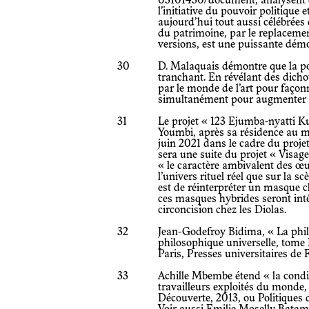
03101430/document
, analysent
l’initiative du pouvoir politique e
aujourd’hui tout aussi célébrées 
du patrimoine, par le replacement
versions, est une puissante démo
30
D. Malaquais démontre que la po
tranchant. En révélant des dicho
par le monde de l’art pour façonn
simultanément pour augmenter l
31
Le projet « 123 Ejumba-nyatti 
Youmbi, après sa résidence au m
juin 2021 dans le cadre du projet
sera une suite du projet « Visa
« le caractère ambivalent des œ
l’univers rituel réel que sur la s
est de réinterpréter un masque cl
ces masques hybrides seront int
circoncision chez les Diolas.
32
Jean-Godefroy Bidima, « La phil
philosophique universelle, tome 
Paris, Presses universitaires de 
33
Achille Mbembe étend « la condi
travailleurs exploités du monde, 
Découverte, 2013, ou Politiques d