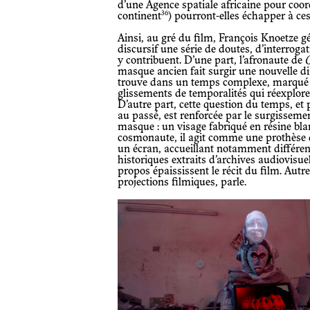
d’une Agence spatiale africaine pour coor
36
continent
) pourront-elles échapper à c
Ainsi, au gré du film, François Knoetze génère par cette figure et son récit
discursif une série de doutes, d’interroga
y contribuent. D’une part, l’afronaute de
masque ancien fait surgir une nouvelle dim
trouve dans un temps complexe, marqué
glissements de temporalités qui réexploren
D’autre part, cette question du temps, et p
au passé, est renforcée par le surgissem
masque : un visage fabriqué en résine bl
cosmonaute, il agit comme une prothèse q
un écran, accueillant notamment différent
historiques extraits d’archives audiovisue
propos épaississent le récit du film. Autrem
projections filmiques, parle.