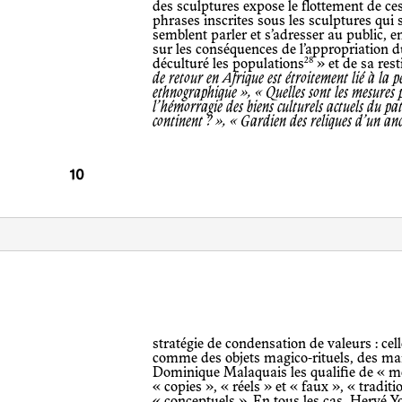
des sculptures expose le flottement de ces
phrases inscrites sous les sculptures qui 
semblent parler et s’adresser au public, en
sur les conséquences de l’appropriation du
28
déculturé les populations
» et de sa rest
de retour en Afrique est étroitement lié à la p
ethnographique », « Quelles sont les mesures 
l’hémorragie des biens culturels actuels du pa
continent ? », « Gardien des reliques d’un an
stratégie de condensation de valeurs : celle qui leur permet de fonctionner à la fois
comme des objets magico-rituels, des ma
Dominique Malaquais les qualifie de « mét
« copies », « réels » et « faux », « tradit
« conceptuels ». En tous les cas, Hervé Yo