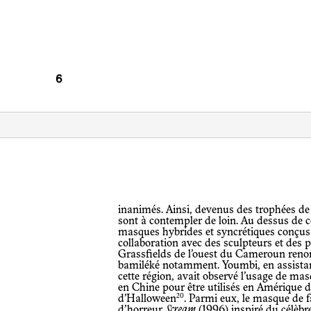
inanimés. Ainsi, devenus des trophées de la colonisation impériale, ces masques
sont à contempler de loin. Au dessus de 
masques hybrides et syncrétiques conçus
collaboration avec des sculpteurs et des 
Grassfields de l’ouest du Cameroun reno
bamiléké notamment. Youmbi, en assistan
cette région, avait observé l’usage de mas
en Chine pour être utilisés en Amérique 
20
d’Halloween
. Parmi eux, le masque de 
d’horreur
Scream
(1996) inspiré du célèbr