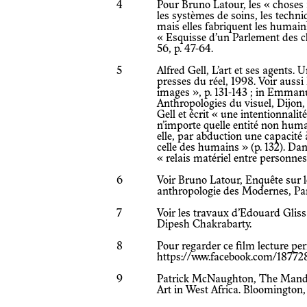
4
Pour Bruno Latour, les « choses »
les systèmes de soins, les techniq
mais elles fabriquent les humains,
« Esquisse d’un Parlement des ch
56, p. 47-64.
5
Alfred Gell, L’art et ses agents.
presses du réel, 1998. Voir aussi
images », p. 131-143 ; in Emmanue
Anthropologies du visuel, Dijon,
Gell et écrit « une intentionnalit
n’importe quelle entité non huma
elle, par abduction une capacité
celle des humains » (p. 132). Dan
« relais matériel entre personn
6
Voir Bruno Latour, Enquête sur 
anthropologie des Modernes, Par
7
Voir les travaux d’Edouard Glis
Dipesh Chakrabarty.
8
Pour regarder ce film lecture pe
https://www.facebook.com/1877
9
Patrick McNaughton, The Mand
Art in West Africa. Bloomington