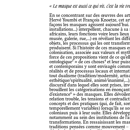
« Le masque est aussi ce qui vit, c’est la vie to
En se concentrant sur des œuvres des ar
Hervé Youmbi et François Knoetze, cet ar
façons les masques agissent aujourd’hui.
installations…) interpellent, chacune à s
africains, leurs fonctions voire leurs lieu
musée, galerie, rue,…) en révélant les diff
objets, les processus qui les ont transform
produisent. Si l’histoire de ces masques es
colonisation, associée aux valeurs et mythe
force de ces propositions vient de ce qu’el
3
4
ontologique
» de ces choses
et leur puis
et contemporains y sont envisagés comme
réalités et de processus locaux et interna
tout dualisme (tradition/modernité, arti
esthétique/spiritualité, animé/inanimé,…),
discursif dans lequel elles sont prises, in
brouillent les catégorisations en énonça
6
d’existence
» des masques. Elles dévoile
relation trouble, les tensions et contradic
concepts et des pratiques (qui, de fait, so
temporellement variables) lorsqu’ils se s
coloniaux puis à leur suite. Elles dévelop
notamment au sein des institutions de l’a
transformations. En ressaisissant les ma
traditions pensées comme mouvement – ni