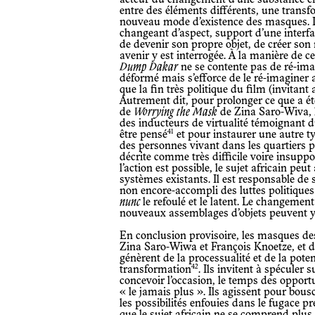
acteur du changement d’une substance en
entre des éléments différents, une transf
nouveau mode d’existence des masques. La
changeant d’aspect, support d’une interf
de devenir son propre objet, de créer son 
avenir y est interrogée. À la manière de c
Dump Dakar
ne se contente pas de ré-imag
déformé mais s’efforce de le ré-imaginer 
que la fin très politique du film (invitan
Autrement dit, pour prolonger ce que a été
de
Worrying the Mask
de Zina Saro-Wiva,
des inducteurs de virtualité témoignant du 
41
être pensé
et pour instaurer une autre ty
des personnes vivant dans les quartiers 
décrite comme très difficile voire insuppo
l’action est possible, le sujet africain peu
systèmes existants. Il est responsable de s
non encore-accompli des luttes politiques
nunc
le refoulé et le latent. Le changement
nouveaux assemblages d’objets peuvent y 
En conclusion provisoire, les masques des films documentaires ou fictionnels de
Zina Saro-Wiwa et François Knoetze, et d
génèrent de la processualité et de la poten
42
transformation
. Ils invitent à spéculer s
concevoir l’occasion, le temps des opportun
« le jamais plus ». Ils agissent pour bousc
les possibilités enfouies dans le fugace pr