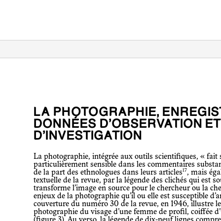
LA PHOTOGRAPHIE, ENREGISTREUR DE
DONNÉES D’OBSERVATION ET
D’INVESTIGATION
La photographie, intégrée aux outils scientifiques, « fait source » : cela s’avère
particulièrement sensible dans les commentaires substantie
17
de la part des ethnologues dans leurs articles
, mais ég
textuelle de la revue, par la légende des clichés qui est s
transforme l’image en source pour le chercheur ou la che
enjeux de la photographie qu’il ou elle est susceptible d’
couverture du numéro 30 de la revue, en 1946, illustre le p
photographie du visage d’une femme de profil, coiffée d
(figure 3). Au verso, la légende de dix-neuf lignes compre