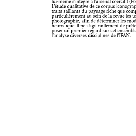
lui-même s’intègre à l’arsenal coercitif (F
L’étude qualitative de ce corpus iconograp
traits saillants du paysage riche que com
particulièrement au sein de la revue les u
photographie, afin de déterminer les mod
heuristique. Il ne s’agit nullement de prét
poser un premier regard sur cet ensemb
l’analyse diverses disciplines de l’IFAN.