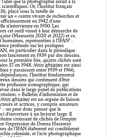
l’idée que la photographie serait à la
cientifiques. Or, l’Institut français
36, placé sous la tutelle de
enir un « centre vivant de recherches et
 officieusement en 1942 d’une
lle n’intervienne en 1950. Les
ors cet outil visuel à leur démarche de
nçaise (Mauuarin 2020 et 2022) et ce,
3
et humaines, représentées à l’IFAN
.
ence profonde sur les pratiques
IFAN, en particulier dans le périodique
s son lancement en 1939 par des dessins.
ur la première fois, quatre clichés sont
uméro 37 en 1948.
Notes africaines
est ainsi
ies y paraissent entre 1939 et 1966,
indépendances, l’Institut fondamental
mbreux dessins qui continuent d’être
cette profusion iconographique, qui
 revue dans le large panel de publications
a création. « Bulletin d’information et de
,
Notes africaines
est un organe de liaison
acteurs et actrices, y compris amateurs
5
– on peut donc penser que le
 d’ouverture à un lectorat large. Il
olume croissant de clichés de l’empire
endre l’expression de Donna Haraway
uses de l’IFAN élaborent est conditionné
rchie coloniale, et l’acte photographique