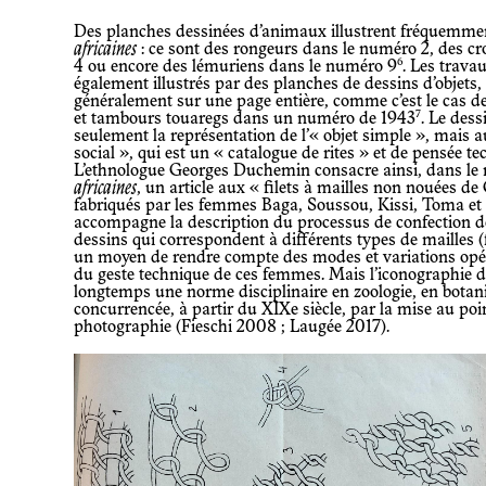
Des planches dessinées d’animaux illustrent fréquemmen
africaines
: ce sont des rongeurs dans le numéro 2, des c
6
4 ou encore des lémuriens dans le numéro 9
. Les trava
également illustrés par des planches de dessins d’objets,
généralement sur une page entière, comme c’est le cas d
7
et tambours touaregs dans un numéro de 1943
. Le dess
seulement la représentation de l’« objet simple », mais aus
social », qui est un « catalogue de rites » et de pensée te
L’ethnologue Georges Duchemin consacre ainsi, dans l
africaines
, un article aux « filets à mailles non nouées de
fabriqués par les femmes Baga, Soussou, Kissi, Toma et 
accompagne la description du processus de confection 
dessins qui correspondent à différents types de mailles (fi
un moyen de rendre compte des modes et variations opér
du geste technique de ces femmes. Mais l’iconographie de
longtemps une norme disciplinaire en zoologie, en botani
concurrencée, à partir du XIXe siècle, par la mise au poi
photographie (Fieschi 2008 ; Laugée 2017).