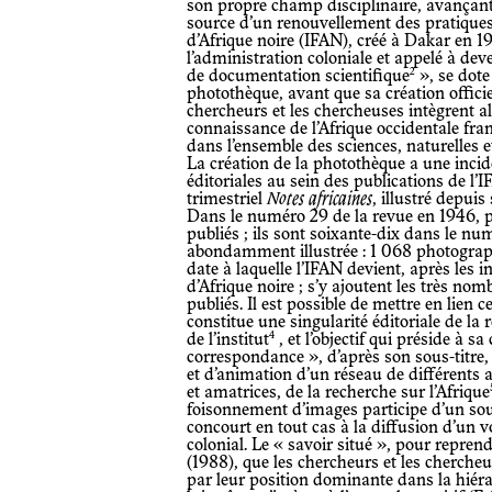
son propre champ disciplinaire, avançant 
source d’un renouvellement des pratiques s
d’Afrique noire (IFAN), créé à Dakar en 19
l’administration coloniale et appelé à dev
2
de documentation scientifique
», se dote
photothèque, avant que sa création officie
chercheurs et les chercheuses intègrent al
connaissance de l’Afrique occidentale fra
dans l’ensemble des sciences, naturelles 
La création de la photothèque a une incid
éditoriales au sein des publications de l’
trimestriel
Notes africaines
, illustré depui
Dans le numéro 29 de la revue en 1946, po
publiés ; ils sont soixante-dix dans le n
abondamment illustrée : 1 068 photograph
date à laquelle l’IFAN devient, après les 
d’Afrique noire ; s’y ajoutent les très no
publiés. Il est possible de mettre en lien 
constitue une singularité éditoriale de la
4
de l’institut
, et l’objectif qui préside à s
correspondance », d’après son sous-titre
et d’animation d’un réseau de différents 
et amatrices, de la recherche sur l’Afrique
foisonnement d’images participe d’un souci
concourt en tout cas à la diffusion d’un v
colonial. Le « savoir situé », pour repr
(1988), que les chercheurs et les cherche
par leur position dominante dans la hiéra