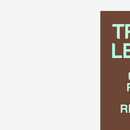
T
L
R