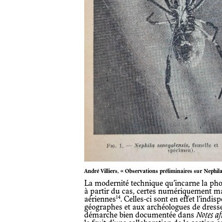
André Villiers, « Observations préliminaires sur Nephila
La modernité technique qu’incarne la photographie peut également être appréciée
à partir du cas, certes numériquement ma
14
aériennes
. Celles-ci sont en effet l’ind
géographes et aux archéologues de dresse
démarche bien documentée dans
Notes af