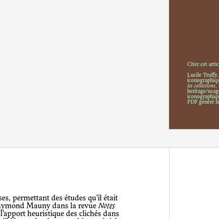
Citer cet artic
Lucile Truffy
iconographiqu
les collections
,
heritage/usag
iconographiqu
PDF généré l
es, permettant des études qu’il était
t Raymond Mauny dans la revue
Notes
 l’apport heuristique des clichés dans