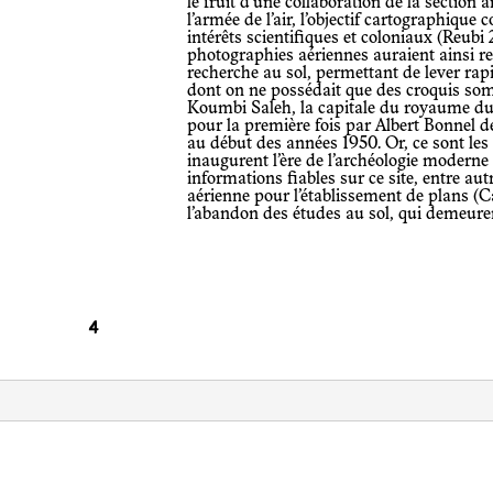
le fruit d’une collaboration de la section 
l’armée de l’air, l’objectif cartographiqu
intérêts scientifiques et coloniaux (Reubi
photographies aériennes auraient ainsi re
recherche au sol, permettant de lever ra
dont on ne possédait que des croquis so
Koumbi Saleh, la capitale du royaume du G
pour la première fois par Albert Bonnel 
au début des années 1950. Or, ce sont les
inaugurent l’ère de l’archéologie moderne
informations fiables sur ce site, entre au
aérienne pour l’établissement de plans (C
l’abandon des études au sol, qui demeur