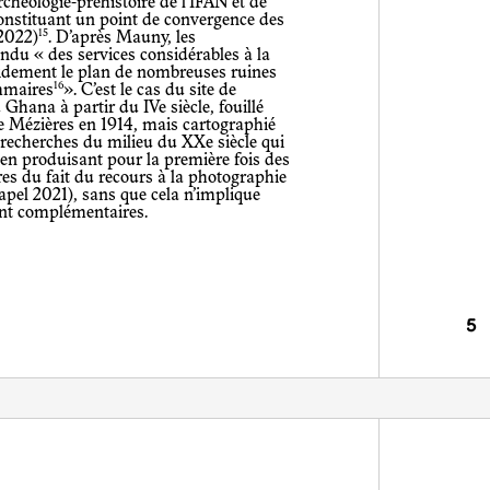
archéologie-préhistoire de l’IFAN et de
e constituant un point de convergence des
15
 2022)
. D’après Mauny, les
ndu « des services considérables à la
pidement le plan de nombreuses ruines
16
mmaires
». C’est le cas du site de
hana à partir du IVe siècle, fouillé
de Mézières en 1914, mais cartographié
 recherches du milieu du XXe siècle qui
 en produisant pour la première fois des
tres du fait du recours à la photographie
apel 2021), sans que cela n’implique
ent complémentaires.