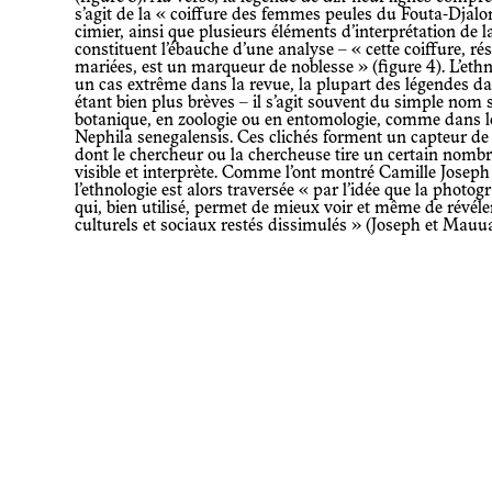
s’agit de la « coiffure des femmes peules du Fouta-Djalo
cimier, ainsi que plusieurs éléments d’interprétation de 
constituent l’ébauche d’une analyse – « cette coiffure, 
mariées, est un marqueur de noblesse » (figure 4). L’ethn
un cas extrême dans la revue, la plupart des légendes da
étant bien plus brèves – il s’agit souvent du simple nom 
botanique, en zoologie ou en entomologie, comme dans le
Nephila senegalensis. Ces clichés forment un capteur de
dont le chercheur ou la chercheuse tire un certain nombr
visible et interprète. Comme l’ont montré Camille Josep
l’ethnologie est alors traversée « par l’idée que la photo
qui, bien utilisé, permet de mieux voir et même de révé
culturels et sociaux restés dissimulés » (Joseph et Mauua