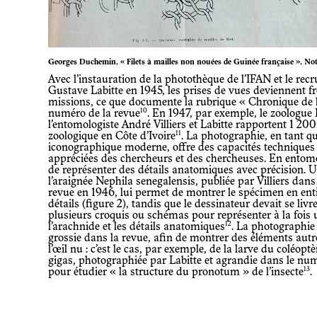
Georges Duchemin, « Filets à mailles non nouées de Guinée française », Note
Avec l’instauration de la photothèque de l’IFAN et le recrutement du photographe
Gustave Labitte en 1945, les prises de vues deviennent f
missions, ce que documente la rubrique « Chronique de l
10
numéro de la revue
. En 1947, par exemple, le zoologue
l’entomologiste André Villiers et Labitte rapportent 1 200
11
zoologique en Côte d’Ivoire
. La photographie, en tant 
iconographique moderne, offre des capacités techniques 
appréciées des chercheurs et des chercheuses. En entomol
de représenter des détails anatomiques avec précision. 
l’araignée Nephila senegalensis, publiée par Villiers dan
revue en 1946, lui permet de montrer le spécimen en en
détails (figure 2), tandis que le dessinateur devait se livr
plusieurs croquis ou schémas pour représenter à la fois
12
l’arachnide et les détails anatomiques
. La photographie
grossie dans la revue, afin de montrer des éléments aut
l’œil nu : c’est le cas, par exemple, de la larve du coléop
gigas, photographiée par Labitte et agrandie dans le nu
13
pour étudier « la structure du pronotum » de l’insecte
.