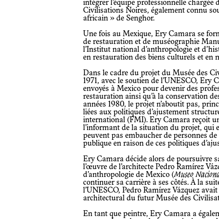
intégrer l’équipe professionnelle chargée
Civilisations Noires, également connu so
africain » de Senghor.
Une fois au Mexique, Ery Camara se forme
de restauration et de muséographie Man
l’Institut national d’anthropologie et d’hi
en restauration des biens culturels et en 
Dans le cadre du projet du Musée des Civi
1971, avec le soutien de l’UNESCO, Ery Ca
envoyés à Mexico pour devenir des profes
restauration ainsi qu’à la conservation de
années 1980, le projet n’aboutit pas, pri
liées aux politiques d’ajustement structu
international (FMI). Ery Camara reçoit un
l’informant de la situation du projet, qui e
peuvent pas embaucher de personnes de p
publique en raison de ces politiques d’aju
Ery Camara décide alors de poursuivre sa
l’œuvre de l’architecte Pedro Ramírez Vá
d’anthropologie de Mexico (
Museo Naciona
continuer sa carrière à ses côtés. À la su
l’UNESCO, Pedro Ramírez Vázquez avait ét
architectural du futur Musée des Civilisa
En tant que peintre, Ery Camara a égalem