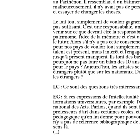
au Parthénon. Il ressemblait à un bâtime
malheureusement, il n’y avait pas de pers
et essayer de changer les choses.
Le fait tout simplement de vouloir gagner du prestige en faisant le musée n’est
pas suffisant. C’est une responsabilité, 
venir sur ce que devrait être la responsabi
patrimoine, l’idée de la mémoire et c’est
le futur. Alors s’il n’y a pas cette conscie
pour nos pays de vouloir tout simplement
talent est présent, mais l’intérêt et l’eng
jusqu’à présent manquent. Ils font des bi
pourquoi ne pas faire un bilan des 10 ans 
pour le pays ? Aujourd’hui, les artistes se
étrangers plutôt que sur les nationaux. D
les étrangers ?
LC :
Ce sont des questions très intéressan
EC :
Si ces expressions de l’intellectualit
formations universitaires, par exemple, l’un
national des Arts. Parfois, quand ils son
professeurs d’art dans certaines écoles, et
pédagogique qu’on lui donne pour pouvoir
n’y a pas de référence bibliographique de l
sens-là.
(…)