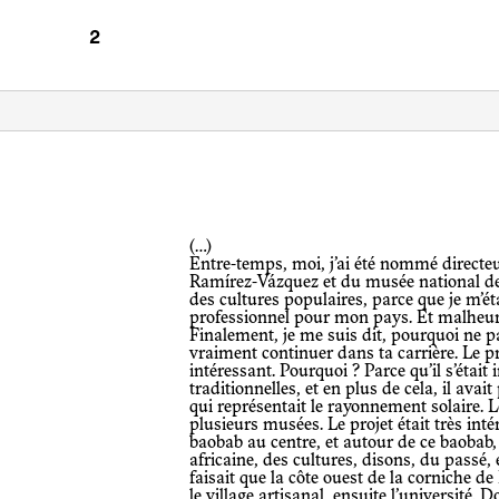
(…)
Entre-temps, moi, j’ai été nommé directe
Ramírez-Vázquez et du musée national de 
des cultures populaires, parce que je m’é
professionnel pour mon pays. Et malheur
Finalement, je me suis dit, pourquoi ne p
vraiment continuer dans ta carrière. Le p
intéressant. Pourquoi ? Parce qu’il s’était
traditionnelles, et en plus de cela, il avai
qui représentait le rayonnement solaire.
plusieurs musées. Le projet était très inté
baobab au centre, et autour de ce baobab, 
africaine, des cultures, disons, du passé,
faisait que la côte ouest de la corniche de
le village artisanal, ensuite l’université.