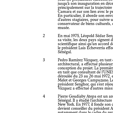
jusqu’à son inauguration en déce
principalement sur la trajectoire
Camara et sur son lien avec le p
En particulier, il aborde son e
d’autres stagiaires, pour suivre 
conservateur de biens culturels, 
musée.
2
En mai 1975, Léopold Sédar Sen
sa visite, les deux pays signent 
scientifique ainsi qu’un accord d
le président Luis Echeverría effe
Sénégal.
3
Pedro Ramírez Vázquez, en tant q
architectural, a effectué plusieu
conception du projet. La premiè
en tant que consultant de l’UNE
déroulée du 23 au 26 mai 1972, 
Melot et Georges Campuzano. Lors 
président Senghor, qui s’est réjoui
Vázquez a effectué d’autres mis
4
Pierre Goudiaby Atepa est un arc
Sénégal. Il a étudié l’architectur
New York. En 1977, il fonde son c
devient conseiller du président
notamment dans le cadre du proj