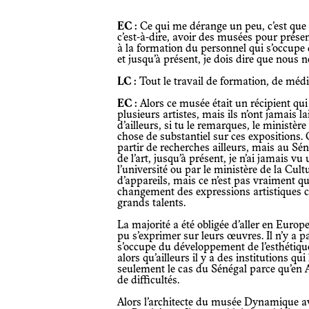
EC :
Ce qui me dérange un peu, c’est que
c’est-à-dire, avoir des musées pour prése
à la formation du personnel qui s’occupe 
et jusqu’à présent, je dois dire que nous n
LC :
Tout le travail de formation, de médi
EC :
Alors ce musée était un récipient qui
plusieurs artistes, mais ils n’ont jamais l
d’ailleurs, si tu le remarques, le ministèr
chose de substantiel sur ces expositions. C
partir de recherches ailleurs, mais au Sén
de l’art, jusqu’à présent, je n’ai jamais vu
l’université ou par le ministère de la Cult
d’appareils, mais ce n’est pas vraiment qu
changement des expressions artistiques 
grands talents.
La majorité a été obligée d’aller en Europe ou de chercher des intellectuels qui ont
pu s’exprimer sur leurs œuvres. Il n’y a pa
s’occupe du développement de l’esthétique
alors qu’ailleurs il y a des institutions qui
seulement le cas du Sénégal parce qu’en Af
de difficultés.
Alors l’architecte du musée Dynamique avait fait quelque chose qui ressemblait