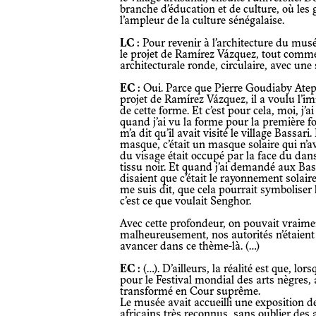
branche d’éducation et de culture, où les
l’ampleur de la culture sénégalaise.
LC :
Pour revenir à l’architecture du musé
le projet de Ramírez Vázquez, tout comm
architecturale ronde, circulaire, avec une 
EC :
Oui. Parce que Pierre Goudiaby Ate
projet de Ramírez Vázquez, il a voulu l’imi
de cette forme. Et c’est pour cela, moi, j’a
quand j’ai vu la forme pour la première fo
m’a dit qu’il avait visité le village Bassari
masque, c’était un masque solaire qui n’ava
du visage était occupé par la face du danse
tissu noir. Et quand j’ai demandé aux Bas
disaient que c’était le rayonnement solaire 
me suis dit, que cela pourrait symboliser
c’est ce que voulait Senghor.
Avec cette profondeur, on pouvait vraiment faire quelque chose. Mais
malheureusement, nos autorités n’étaient p
avancer dans ce thème-là. (…)
EC :
(…). D’ailleurs, la réalité est que, l
pour le Festival mondial des arts nègres, a
transformé en Cour suprême.
Le musée avait accueilli une exposition de
africains très reconnus, sans oublier des a