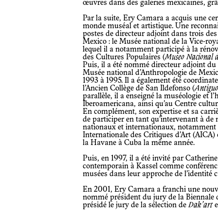
œuvres dans des galeries mexicaines, grâ
Par la suite, Ery Camara a acquis une cer
monde muséal et artistique. Une reconnai
postes de directeur adjoint dans trois des
Mexico : le Musée national de la Vice-roy
lequel il a notamment participé à la réno
des Cultures Populaires (
Museo Nacional d
Puis, il a été nommé directeur adjoint 
Musée national d’Anthropologie de Mexic
1993 à 1995. Il a également été coordinat
l’Ancien Collège de San Ildefonso (
Antiguo
parallèle, il a enseigné la muséologie et l’h
Iberoamericana, ainsi qu’au Centre cultu
En complément, son expertise et sa carriè
de participer en tant qu’intervenant à d
nationaux et internationaux, notamment 
Internationale des Critiques d’Art (AICA)
la Havane à Cuba la même année.
Puis, en 1997, il a été invité par Cather
contemporain à Kassel comme conférencier
musées dans leur approche de l’identité cu
En 2001, Ery Camara a franchi une nouvel
nommé président du jury de la Biennale de
présidé le jury de la sélection de
Dak’art
e