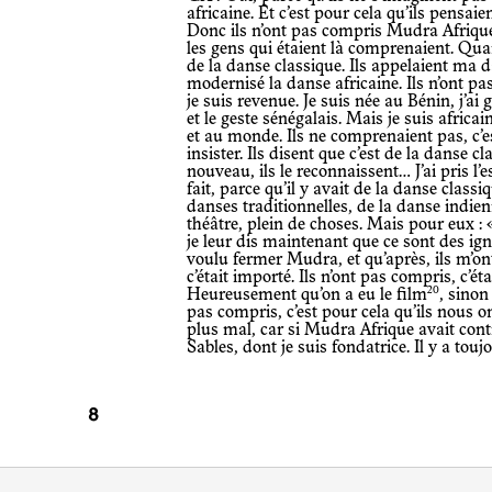
africaine. Et c’est pour cela qu’ils pensai
Donc ils n’ont pas compris Mudra Afrique.
les gens qui étaient là comprenaient. Quand
de la danse classique. Ils appelaient ma d
modernisé la danse africaine. Ils n’ont pas 
je suis revenue. Je suis née au Bénin, j’ai 
et le geste sénégalais. Mais je suis africa
et au monde. Ils ne comprenaient pas, c’e
insister. Ils disent que c’est de la danse 
nouveau, ils le reconnaissent… J’ai pris l’e
fait, parce qu’il y avait de la danse clas
danses traditionnelles, de la danse indienn
théâtre, plein de choses. Mais pour eux : «
je leur dis maintenant que ce sont des ign
voulu fermer Mudra, et qu’après, ils m’on
c’était importé. Ils n’ont pas compris, c’ét
20
Heureusement qu’on a eu le film
, sinon
pas compris, c’est pour cela qu’ils nous o
plus mal, car si Mudra Afrique avait conti
Sables, dont je suis fondatrice. Il y a tou