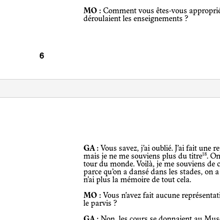
MO :
Comment vous êtes-vous approprié
déroulaient les enseignements ?
GA :
Vous savez, j’ai oublié. J’ai fait une 
18
mais je ne me souviens plus du titre
. On
tour du monde. Voilà, je me souviens de ce
parce qu’on a dansé dans les stades, on a
n’ai plus la mémoire de tout cela.
MO :
Vous n’avez fait aucune représenta
le parvis ?
GA :
Non, les cours se donnaient au Mus