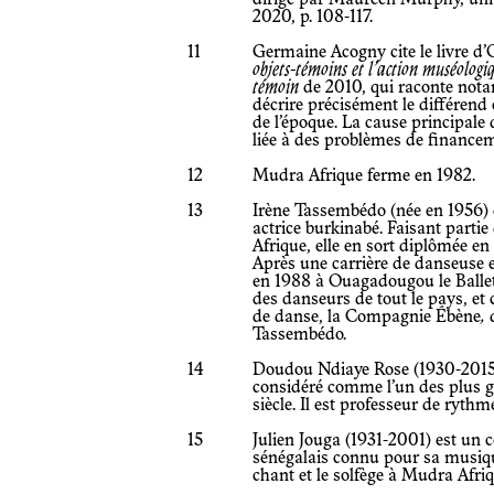
2020, p. 108-117.
11
Germaine Acogny cite le livre
objets-témoins et l’action muséologi
témoin
de 2010, qui raconte nota
décrire précisément le différend
de l’époque. La cause principale 
liée à des problèmes de finance
12
Mudra Afrique ferme en 1982.
13
Irène Tassembédo (née en 1956) 
actrice burkinabé. Faisant part
Afrique, elle en sort diplômée en
Après une carrière de danseuse e
en 1988 à Ouagadougou le Ballet
des danseurs de tout le pays, et
de danse, la Compagnie Ébène
,
d
Tassembédo.
14
Doudou Ndiaye Rose (1930-2015)
considéré comme l’un des plus 
siècle. Il est professeur de ryt
15
Julien Jouga (1931-2001) est un 
sénégalais connu pour sa musique
chant et le solfège à Mudra Afri