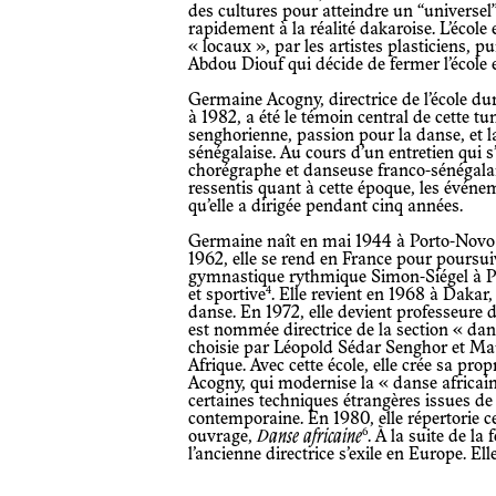
des cultures pour atteindre un “universel
rapidement à la réalité dakaroise. L’école
« locaux », par les artistes plasticiens, 
Abdou Diouf qui décide de fermer l’école 
Germaine Acogny, directrice de l’école du
à 1982, a été le témoin central de cette t
senghorienne, passion pour la danse, et la
sénégalaise. Au cours d’un entretien qui s’est déroulé, le 26 décembre 2023, la
chorégraphe et danseuse franco-sénégalai
ressentis quant à cette époque, les événeme
qu’elle a dirigée pendant cinq années.
Germaine naît en mai 1944 à Porto-Novo 
1962, elle se rend en France pour poursuiv
gymnastique rythmique Simon-Siégel à Par
4
et sportive
. Elle revient en 1968 à Dakar
danse. En 1972, elle devient professeure d
est nommée directrice de la section « dans
choisie par Léopold Sédar Senghor et Mau
Afrique. Avec cette école, elle crée sa pro
Acogny, qui modernise la « danse africain
certaines techniques étrangères issues de
contemporaine. En 1980, elle répertorie c
6
ouvrage,
Danse africaine
. À la suite de l
l’ancienne directrice s’exile en Europe. E