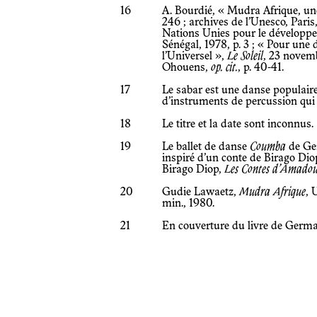
16
A. Bourdié, « Mudra Afrique, un
246 ; archives de l’Unesco, Par
Nations Unies pour le développ
Sénégal, 1978, p. 3 ; « Pour une 
l’Universel »,
Le Soleil
, 23 novemb
Ohouens,
op. cit.
, p. 40-41.
17
Le sabar est une danse populaire
d’instruments de percussion qu
18
Le titre et la date sont inconnus.
19
Le ballet de danse
Coumba
de Ge
inspiré d’un conte de Birago Diop
Birago Diop,
Les Contes d’Amado
20
Gudie Lawaetz,
Mudra Afrique
, 
min., 1980.
21
En couverture du livre de Germ