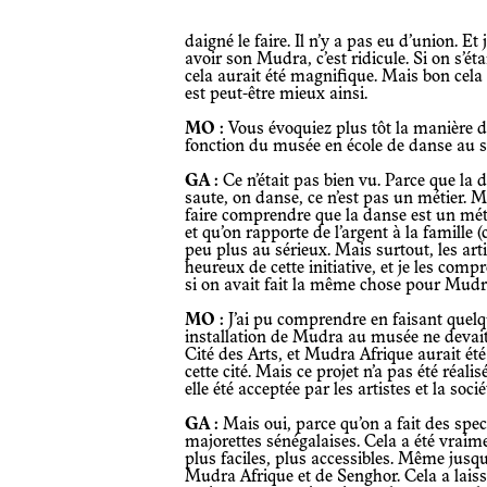
daigné le faire. Il n’y a pas eu d’union. Et j’ai l’impression que chaque pays voulait
avoir son Mudra, c’est ridicule. Si on s’ét
cela aurait été magnifique. Mais bon cela n
est peut-être mieux ainsi.
MO :
Vous évoquiez plus tôt la manière 
fonction du musée en école de danse au se
GA :
Ce n’était pas bien vu. Parce que la 
saute, on danse, ce n’est pas un métier. 
faire comprendre que la danse est un mét
et qu’on rapporte de l’argent à la famille 
peu plus au sérieux. Mais surtout, les arti
heureux de cette initiative, et je les com
si on avait fait la même chose pour Mudr
MO :
J’ai pu comprendre en faisant quelqu
installation de Mudra au musée ne devait ê
Cité des Arts, et Mudra Afrique aurait ét
cette cité. Mais ce projet n’a pas été réalis
elle été acceptée par les artistes et la soc
GA :
Mais oui, parce qu’on a fait des specta
majorettes sénégalaises. Cela a été vraim
plus faciles, plus accessibles. Même jusqu
Mudra Afrique et de Senghor. Cela a laissé