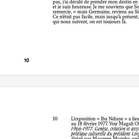
pas, j’ai décidé de prendre mon destin en 
et je suis heureuse. Je me souviens que Sop
remercie, « mais Germaine, reviens au Sén
Ce n’était pas facile, mais jusqu’à présent,
qui nous suivent, on est toujours là.
10
L’exposition « Iba Ndiaye » a l
au 18 février 1977. Voir Magali
1966-1977. Genèse, création et arts 
politique culturelle du président Lé
dirigé par Maureen Murphy, univ