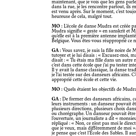
maintenant, que je vois que les gens parl
dans la rue, je les rencontre partout, ils
est venu après. Sur le moment, c’est toujour
heureuse de cela, malgré tout.
MO :
L’école de danse Mudra est créée pa
Mudra signifie « geste » en sanskrit et M
qu’elle est à la première antenne implanté
Belgique. Vous êtes-vous réapproprié ce n
GA :
Vous savez, je suis la fille noire de 
tutoyer et je lui disais : « Excusez-moi, ma
disait : « Tu étais ma fille dans un autre
c’est dans cette école que j’ai pu tester 
Il y avait la danse classique, la danse tra
je l’ai testée sur des danseurs africains. C
approprié cette école et cette vie.
MO :
Quels étaient les objectifs de Mudr
GA :
De former des danseurs africains, c
leurs instruments : un danseur pouvait êt
plusieurs directions, plusieurs choix dan
ou chorégraphe. Un danseur pouvait être 
l’ouverture, un journaliste a dit « monsieu
répliqué : « Non, ce n’est pas moi le direc
que je veux, mais différemment de moi »
je pense que c’est l’École des Sables. Il aur