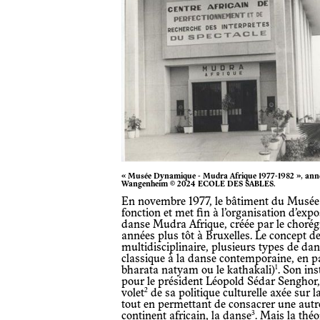
« Musée Dynamique - Mudra Afrique 1977-1982 », anné
Wangenheim © 2024 ECOLE DES SABLES.
En novembre 1977, le bâtiment du Musé
fonction et met fin à l’organisation d’expos
danse Mudra Afrique, créée par le chorég
années plus tôt à Bruxelles. Le concept d
multidisciplinaire, plusieurs types de dan
classique à la danse contemporaine, en pa
1
bharata natyam ou le kathakali)
. Son in
pour le président Léopold Sédar Senghor,
2
volet
de sa politique culturelle axée sur l
tout en permettant de consacrer une autre
3
continent africain, la danse
. Mais la thé