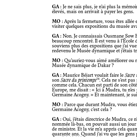
GA :
Je ne sais plus, je n’ai plus la mémoir
élevés, mais on arrivait à payer les gens.
MO :
Après la fermeture, vous êtes allé
visiter quelques expositions du musée ava
GA :
Non. Je connaissais Ousmane Sow Huc
beaucoup rencontré. Il est venu à l’École d
souviens plus des expositions que j’ai vues. 
redevenu le Musée dynamique et j’étais trè
MO :
Qu’auriez-vous aimé améliorer ou r
Musée dynamique de Dakar ?
GA :
Maurice Béjart voulait faire le
Sacre
24
son
Sacre du printemps
. Cela ne s’est pas
comme cela. Chacun est parti de son côté
Europe, me disait : « Ici à Mudra, tu n’es
Germaine Acogny. » Et maintenant, je su
MO :
Parce que durant Mudra, vous étiez 
Germaine Acogny, c’est cela ?
GA :
Oui, j’étais directrice de Mudra, ce n
nommée là-bas, on pouvait aussi un jou
de ministre. Et la vie m’a appris cela qua
quarante ans. Quand j’ai vu que les gens