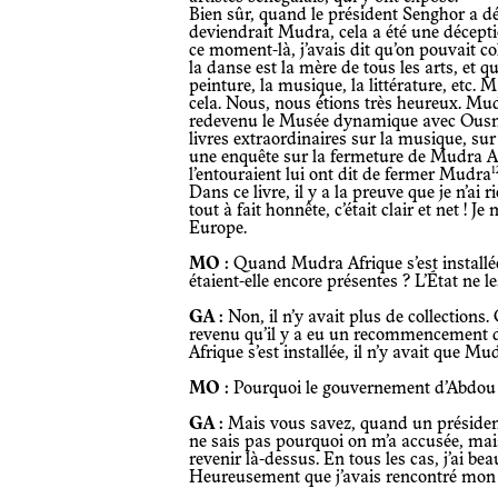
Bien sûr, quand le président Senghor a 
deviendrait Mudra, cela a été une décepti
ce moment-là, j’avais dit qu’on pouvait co
la danse est la mère de tous les arts, et q
peinture, la musique, la littérature, etc. M
cela. Nous, nous étions très heureux. Mudr
redevenu le Musée dynamique avec Ousm
livres extraordinaires sur la musique, sur l
une enquête sur la fermeture de Mudra A
1
l’entouraient lui ont dit de fermer Mudra
Dans ce livre, il y a la preuve que je n’ai ri
tout à fait honnête, c’était clair et net ! Je m’en suis sortie et je me suis exilée en
Europe.
MO :
Quand Mudra Afrique s’est installé
étaient-elle encore présentes ? L’État ne le
GA :
Non, il n’y avait plus de collectio
revenu qu’il y a eu un recommencement 
Afrique s’est installée, il n’y avait que Mu
MO :
Pourquoi le gouvernement d’Abdou Di
GA :
Mais vous savez, quand un président s
ne sais pas pourquoi on m’a accusée, mais
revenir là-dessus. En tous les cas, j’ai be
Heureusement que j’avais rencontré mon ma