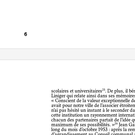
25
scolaires et universitaires
. De plus, il b
Liniger qui relate ainsi dans ses mémoire
« Conscient de la valeur exceptionnelle de
avait pour notre ville de l’associer étroit
n’ai pas hésité un instant à le seconder d
cette institution un rayonnement internat
chacun des partenaires partait de l’idée qu’i
26
maximum de ses possibilités. »
Jean Gab
long du mois d’octobre 1953 : après la rem
d’agrandissement au Conseil communal a