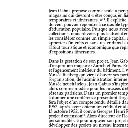
Jean Gabus propose comme seule « perspective saine » la construction de
magasins qui devront « être conçus en lia
14
temporaires et itinérantes. »
. Il explici
doivent pouvoir répondre à ce double typ
d’éducation populaire. Puisque nous avon
collections, nous n’avons plus le droit d’e
les considérer comme un simple capital,
apporter d’intérêts et sans rester dans la 
l’atout touristique et économique que repré
d’expositions itinérantes.
Dans la gestation de son projet, Jean Gabus regarde vers deux sources
d’inspiration majeure : Zurich et Paris. En
et l’agencement intérieur du bâtiment, il vis
Musée Rietberg qui vient d’ouvrir ses po
l’organisation, de l’administration interne
Musée neuchâtelois, Jean Gabus s’inspi
alors comme modèle pour les musées d’ethnographie, et met
réseaux parisiens. Dans un premier temp
à donner une conférence présentant l’or
fera l’objet d’un compte rendu détaillé dan
1952, après avoir obtenu un crédit d’étud
13 octobre 1952, il convie Georges Henri R
18
projet d’extension
. Alors directeur de l
personnalité clé pour appuyer son projet
développer des projets au niveau internat