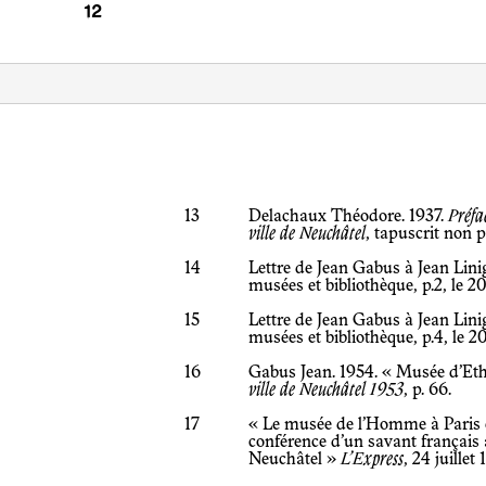
13
Delachaux Théodore. 1937.
Préfa
ville de Neuchâtel
, tapuscrit non 
14
Lettre de Jean Gabus à Jean Lini
musées et bibliothèque, p.2, le 
15
Lettre de Jean Gabus à Jean Lini
musées et bibliothèque, p.4, le 
16
Gabus Jean. 1954. « Musée d’Et
ville de Neuchâtel 1953
, p. 66.
17
« Le musée de l’Homme à Paris e
conférence d’un savant français
Neuchâtel »
L’Express
, 24 juillet