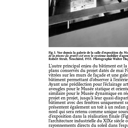
Fig 3. Vue depuis la galerie de la salle d’exposition d
de la plume au gratte-ciel
avec le système mobilier d’agen
Robert Strub, Neuchâtel, 1955. Photographie Walter Hu
L’autre principal enjeu du bâtiment est la question de l’éclairage. Les premiers
plans conservés du projet datés de mai 
vitrées sur les murs de façade et une gal
bâtiment permettant d’observer à l’extérieu
Ayant une prédilection pour l’éclairage arti
aveugles pour le Musée statique et oriente
similaire pour le Musée dynamique en réd
projet en projet, jusqu’à leur quasi-dispar
bâtiment avec des fenêtres uniquement sur
présentent également un toit à un redan pa
nord qui sera retenu comme unique source
d’exposition dans la réalisation finale (Fig
l’architecture industrielle du XIXe siècle 
rayonnements directs du soleil dans l’espa