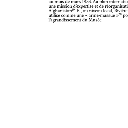
au mois de mars 1953. Au plan internati
une mission d’expertise et de réorganisa
19
Afghanistan
. Et, au niveau local, Rivièr
20
utilise comme une « arme-massue »
pou
l’agrandissement du Musée.