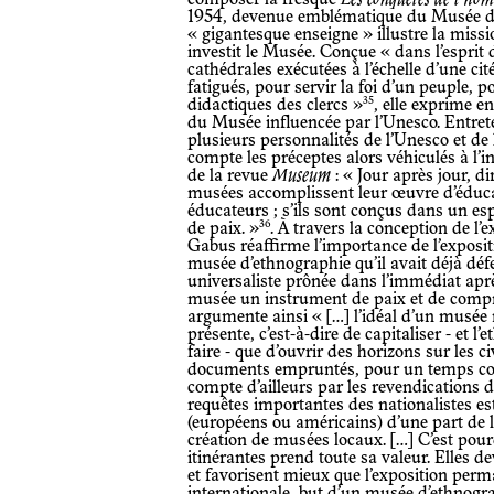
1954, devenue emblématique du Musée d’
« gigantesque enseigne » illustre la mis
investit le Musée. Conçue « dans l’esprit 
cathédrales exécutées à l’échelle d’une cité
fatigués, pour servir la foi d’un peuple, 
35
didactiques des clercs »
, elle exprime en
du Musée influencée par l’Unesco. Entret
plusieurs personnalités de l’Unesco et de
compte les préceptes alors véhiculés à l
de la revue
Museum
: « Jour après jour, d
musées accomplissent leur œuvre d’éduc
éducateurs ; s’ils sont conçus dans un es
36
de paix. »
. À travers la conception de l
Gabus réaffirme l’importance de l’exposit
musée d’ethnographie qu’il avait déjà dé
universaliste prônée dans l’immédiat aprè
musée un instrument de paix et de compré
argumente ainsi « […] l’idéal d’un musée n
présente, c’est-à-dire de capitaliser - et 
faire - que d’ouvrir des horizons sur les ci
documents empruntés, pour un temps cour
compte d’ailleurs par les revendications 
requêtes importantes des nationalistes est
(européens ou américains) d’une part de l
création de musées locaux. […] C’est pour
itinérantes prend toute sa valeur. Elles d
et favorisent mieux que l’exposition per
internationale, but d’un musée d’ethnogr