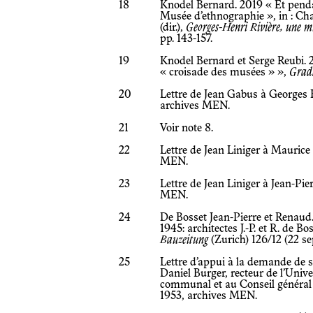
18
Knodel Bernard. 2019 « Et pend
Musée d’ethnographie », in : Ch
(dir.),
Georges-Henri Rivière, une m
pp. 143-157.
19
Knodel Bernard et Serge Reubi. 
« croisade des musées » »,
Grad
20
Lettre de Jean Gabus à Georges 
archives MEN.
21
Voir note 8.
22
Lettre de Jean Liniger à Maurice
MEN.
23
Lettre de Jean Liniger à Jean-Pie
MEN.
24
De Bosset Jean-Pierre et Renaud.
1945: architectes J.-P. et R. de Bo
Bauzeitung
(Zurich) 126/12 (22 s
25
Lettre d’appui à la demande de 
Daniel Burger, recteur de l’Univ
communal et au Conseil général d
1953, archives MEN.