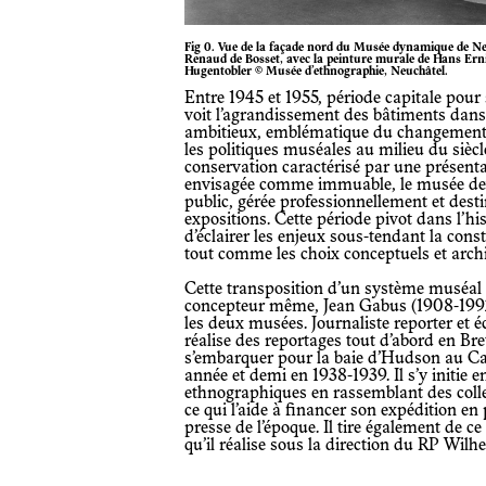
Fig 0. Vue de la façade nord du Musée dynamique de Neuc
Renaud de Bosset, avec la peinture murale de Hans Ern
Hugentobler © Musée d’ethnographie, Neuchâtel.
Entre 1945 et 1955, période capitale pour
voit l’agrandissement des bâtiments dans
ambitieux, emblématique du changement 
les politiques muséales au milieu du siècl
conservation caractérisé par une présenta
envisagée comme immuable, le musée devi
public, gérée professionnellement et desti
expositions. Cette période pivot dans l’his
d’éclairer les enjeux sous-tendant la co
tout comme les choix conceptuels et arch
Cette transposition d’un système muséal 
concepteur même, Jean Gabus (1908-1992),
les deux musées. Journaliste reporter et éc
réalise des reportages tout d’abord en Br
s’embarquer pour la baie d’Hudson au Ca
année et demi en 1938-1939. Il s’y initi
ethnographiques en rassemblant des colle
ce qui l’aide à financer son expédition en 
presse de l’époque. Il tire également de ce
qu’il réalise sous la direction du RP Wil