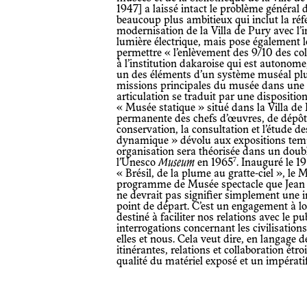
1947] a laissé intact le problème général
beaucoup plus ambitieux qui inclut la réfe
modernisation de la Villa de Pury avec l’i
lumière électrique, mais pose également l
permettre « l’enlèvement des 9/10 des co
à l’institution dakaroise qui est autono
un des éléments d’un système muséal plu
missions principales du musée dans une r
articulation se traduit par une dispositio
« Musée statique » situé dans la Villa de 
permanente des chefs d’œuvres, de dépôt
conservation, la consultation et l’étude de
dynamique » dévolu aux expositions temporai
organisation sera théorisée dans un doub
7
l’Unesco
Museum
en 1965
. Inauguré le 1
« Brésil, de la plume au gratte-ciel », le
programme de Musée spectacle que Jean Gab
ne devrait pas signifier simplement une in
point de départ. C’est un engagement à l
destiné à faciliter nos relations avec le p
interrogations concernant les civilisations
elles et nous. Cela veut dire, en langage
itinérantes, relations et collaboration ét
qualité du matériel exposé et un impératif 