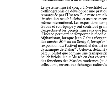
Le système muséal conçu à Neuchâtel au début des années 50 permet au Musée
d’ethnographie de développer une pratiqu
remarquée par l’Unesco. Elle reste actuell
l’institution neuchâteloise et assure enco
même international. Les expositions temp
Gabus et son équipe y ont contribué gran
d’expertise et les projets muséaux que Jea
l’Unesco permettent d’exporter le modèle 
Afghanistan, lorsque Jean Gabus réorgani
39
des années 50
ou au Sénégal, lorsqu’en 
l’exposition du Festival mondial des art n
40
dynamique de Dakar
. Celui-ci, détaché de sa mission conservatoire, peut être
perçu, plutôt que comme une transposit
neuchâtelois : un « Musée en état constant
des fonctions des Musées modernes (ou d’
collections, ouvert aux échanges culturels